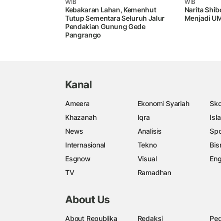
WIB
WIB
Kebakaran Lahan, Kemenhut
Narita Shib
Tutup Sementara Seluruh Jalur
Menjadi UM
Pendakian Gunung Gede
Pangrango
Kanal
Ameera
Ekonomi Syariah
Sko
Khazanah
Iqra
Isl
News
Analisis
Spo
Internasional
Tekno
Bis
Esgnow
Visual
Eng
TV
Ramadhan
About Us
About Republika
Redaksi
Ped