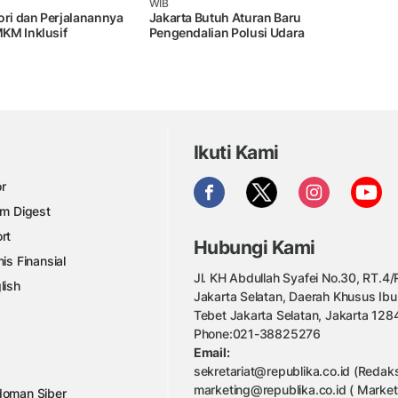
WIB
ori dan Perjalanannya
Jakarta Butuh Aturan Baru
KM Inklusif
Pengendalian Polusi Udara
Ikuti Kami
r
am Digest
rt
Hubungi Kami
nis Finansial
Jl. KH Abdullah Syafei No.30, RT.4/R
lish
Jakarta Selatan, Daerah Khusus Ibu
Tebet Jakarta Selatan, Jakarta 128
Phone:021-38825276
Email:
sekretariat@republika.co.id (Redaks
marketing@republika.co.id ( Market
oman Siber