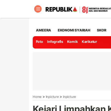
AMEERA
EKONOMI SYARIAH
SKOR
Foto
Infografis
Komik
Karikatur
>
>
Home
Inpicture
Inpicture
Kejari Limpahkan