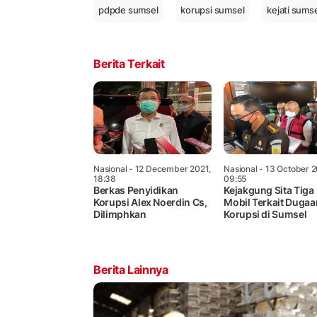
pdpde sumsel
korupsi sumsel
kejati sums
Berita Terkait
Nasional
- 12 December 2021,
Nasional
- 13 October 2
18:38
09:55
Berkas Penyidikan
Kejakgung Sita Tiga
Korupsi Alex Noerdin Cs,
Mobil Terkait Dugaa
Dilimphkan
Korupsi di Sumsel
Berita Lainnya