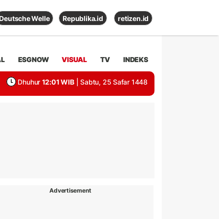
Deutsche Welle
Republika.id
retizen.id
AL
ESGNOW
VISUAL
TV
INDEKS
Dhuhur
12:01 WIB
| Sabtu, 25 Safar 1448
Advertisement