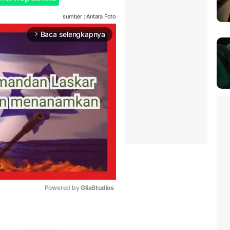
sumber : Antara Foto
Baca selengkapnya
arrow_forward_ios
Powered by 
GliaStudios
Mute