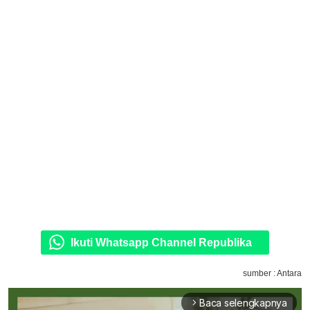
Ikuti Whatsapp Channel Republika
sumber : Antara
Baca selengkapnya
arrow_forward_ios