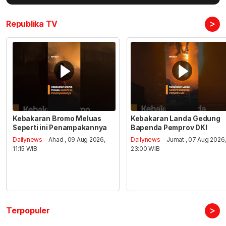
>
Republika TV
Kebakaran Bromo Meluas
Kebakaran Landa Gedung
Seperti ini Penampakannya
Bapenda Pemprov DKI
Dailynews
- Ahad , 09 Aug 2026,
Dailynews
- Jumat , 07 Aug 2026
11:15 WIB
23:00 WIB
>
Terpopuler