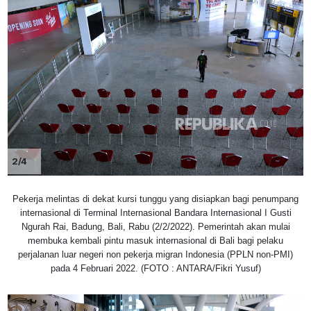
2/4
Pekerja melintas di dekat kursi tunggu yang disiapkan bagi penumpang
internasional di Terminal Internasional Bandara Internasional I Gusti
Ngurah Rai, Badung, Bali, Rabu (2/2/2022). Pemerintah akan mulai
membuka kembali pintu masuk internasional di Bali bagi pelaku
perjalanan luar negeri non pekerja migran Indonesia (PPLN non-PMI)
pada 4 Februari 2022. (FOTO : ANTARA/Fikri Yusuf)