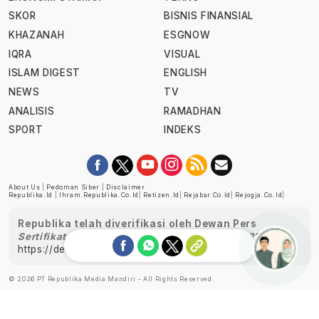
SKOR
BISNIS FINANSIAL
KHAZANAH
ESGNOW
IQRA
VISUAL
ISLAM DIGEST
ENGLISH
NEWS
TV
ANALISIS
RAMADHAN
SPORT
INDEKS
About Us
|
Pedoman Siber
|
Disclaimer
Republika.id
|
Ihram.republika.co.id
|
Retizen.id
|
Rejabar.co.id
|
Rejogja.co.id
|
Republika telah diverifikasi oleh Dewan Pers
Sertifikat Nomor 1058/DP-Verifikasi/K/XII/2022
https://dewanpers.or.id/data/perusahaanpers
Ask me!
© 2026 PT Republika Media Mandiri - All Rights Reserved.