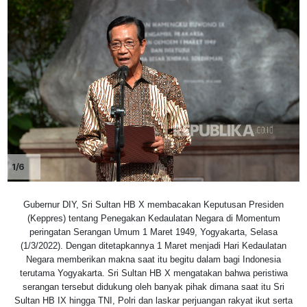
1/6
Gubernur DIY, Sri Sultan HB X membacakan Keputusan Presiden
(Keppres) tentang Penegakan Kedaulatan Negara di Momentum
peringatan Serangan Umum 1 Maret 1949, Yogyakarta, Selasa
(1/3/2022). Dengan ditetapkannya 1 Maret menjadi Hari Kedaulatan
Negara memberikan makna saat itu begitu dalam bagi Indonesia
terutama Yogyakarta. Sri Sultan HB X mengatakan bahwa peristiwa
serangan tersebut didukung oleh banyak pihak dimana saat itu Sri
Sultan HB IX hingga TNI, Polri dan laskar perjuangan rakyat ikut serta