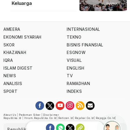
Keluarga
AMEERA
INTERNASIONAL
EKONOMI SYARIAH
TEKNO
SKOR
BISNIS FINANSIAL
KHAZANAH
ESGNOW
IQRA
VISUAL
ISLAM DIGEST
ENGLISH
NEWS
TV
ANALISIS
RAMADHAN
SPORT
INDEKS
About Us
|
Pedoman Siber
|
Disclaimer
Republika.id
|
Ihram.republika.co.id
|
Retizen.id
|
Rejabar.co.id
|
Rejogja.co.id
|
Republika telah diverifikasi oleh Dewan Pers