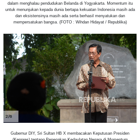
dalam menghalau pendudukan Belanda di Yogyakarta. Momentum itu
untuk menunjukan kepada dunia bertapa kekuatan Indonesia masih ada
dan eksistensinya masih ada serta berhasil menyatukan dan
mempersatukan bangsa. (FOTO : Wihdan Hidayat / Republika)
2/6
Gubernur DIY, Sri Sultan HB X membacakan Keputusan Presiden
(Keppres) tentang Penegakan Kedaulatan Negara di Momentum