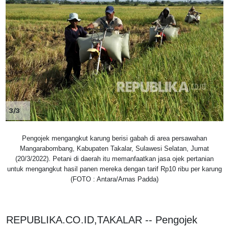
3/3
Pengojek mengangkut karung berisi gabah di area persawahan
Mangarabombang, Kabupaten Takalar, Sulawesi Selatan, Jumat
(20/3/2022). Petani di daerah itu memanfaatkan jasa ojek pertanian
untuk mengangkut hasil panen mereka dengan tarif Rp10 ribu per karung
(FOTO : Antara/Arnas Padda)
REPUBLIKA.CO.ID,TAKALAR -- Pengojek