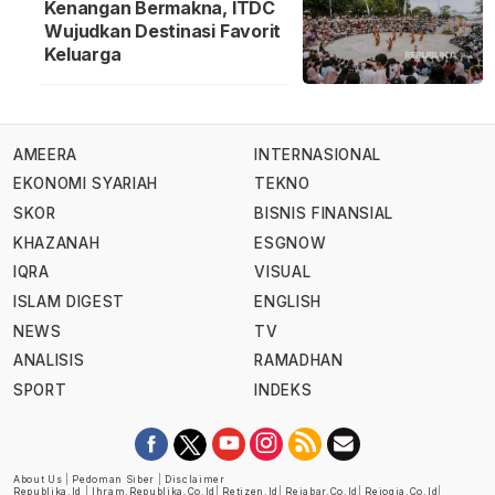
Kenangan Bermakna, ITDC
Wujudkan Destinasi Favorit
Keluarga
AMEERA
INTERNASIONAL
EKONOMI SYARIAH
TEKNO
SKOR
BISNIS FINANSIAL
KHAZANAH
ESGNOW
IQRA
VISUAL
ISLAM DIGEST
ENGLISH
NEWS
TV
ANALISIS
RAMADHAN
SPORT
INDEKS
About Us
|
Pedoman Siber
|
Disclaimer
Republika.id
|
Ihram.republika.co.id
|
Retizen.id
|
Rejabar.co.id
|
Rejogja.co.id
|