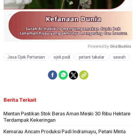
Powered by 
GliaStudios
Jasa Ojek Pertanian
ojek padi
petani takalar
sawah
Mute
Berita Terkait
Mentan Pastikan Stok Beras Aman Meski 30 Ribu Hektare
Terdampak Kekeringan
Kemarau Ancam Produksi Padi Indramayu, Petani Minta