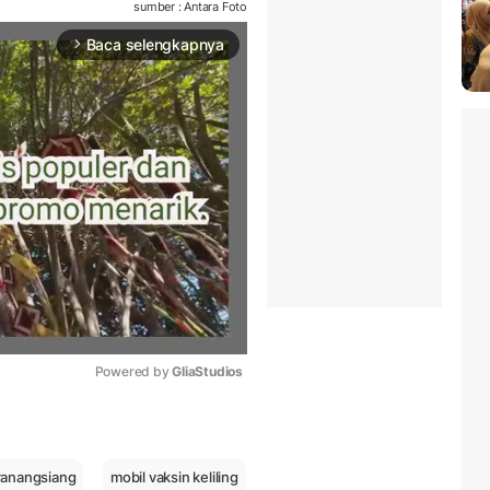
sumber : Antara Foto
Baca selengkapnya
arrow_forward_ios
Powered by 
GliaStudios
Mute
ranangsiang
mobil vaksin keliling