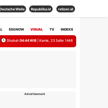
Deutsche Welle
Republika.id
retizen.id
AL
ESGNOW
VISUAL
TV
INDEKS
Shubuh
04:44 WIB
| Kamis, 23 Safar 1448
Advertisement