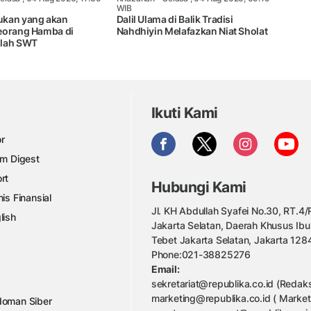
WIB
ukan yang akan
Dalil Ulama di Balik Tradisi
eorang Hamba di
Nahdhiyin Melafazkan Niat Sholat
llah SWT
Ikuti Kami
r
am Digest
rt
Hubungi Kami
nis Finansial
Jl. KH Abdullah Syafei No.30, RT.4/R
lish
Jakarta Selatan, Daerah Khusus Ibu
Tebet Jakarta Selatan, Jakarta 128
Phone:021-38825276
Email:
sekretariat@republika.co.id (Redaks
marketing@republika.co.id ( Market
oman Siber