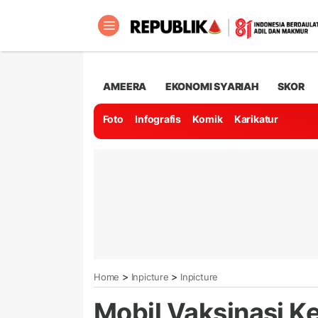
AMEERA
EKONOMI SYARIAH
SKOR
Foto
Infografis
Komik
Karikatur
>
>
Home
Inpicture
Inpicture
Mobil Vaksinasi Kel