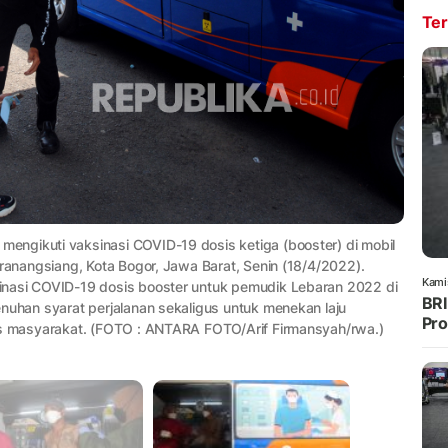
Ter
ngikuti vaksinasi COVID-19 dosis ketiga (booster) di mobil
aranangsiang, Kota Bogor, Jawa Barat, Senin (18/4/2022).
Kami
inasi COVID-19 dosis booster untuk pemudik Lebaran 2022 di
BRI
nuhan syarat perjalanan sekaligus untuk menekan laju
Pro
as masyarakat. (FOTO : ANTARA FOTO/Arif Firmansyah/rwa.)