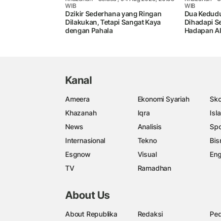
WIB
WIB
Dzikir Sederhana yang Ringan
Dua Kedud
Dilakukan, Tetapi Sangat Kaya
Dihadapi S
dengan Pahala
Hadapan A
Kanal
Ameera
Ekonomi Syariah
Sko
Khazanah
Iqra
Isl
News
Analisis
Spo
Internasional
Tekno
Bis
Esgnow
Visual
Eng
TV
Ramadhan
About Us
About Republika
Redaksi
Ped