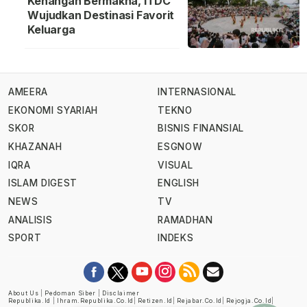
Kenangan Bermakna, ITDC
Wujudkan Destinasi Favorit
Keluarga
AMEERA
INTERNASIONAL
EKONOMI SYARIAH
TEKNO
SKOR
BISNIS FINANSIAL
KHAZANAH
ESGNOW
IQRA
VISUAL
ISLAM DIGEST
ENGLISH
NEWS
TV
ANALISIS
RAMADHAN
SPORT
INDEKS
About Us
|
Pedoman Siber
|
Disclaimer
Republika.id
|
Ihram.republika.co.id
|
Retizen.id
|
Rejabar.co.id
|
Rejogja.co.id
|