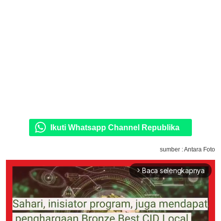
Ikuti Whatsapp Channel Republika
sumber : Antara Foto
Baca selengkapnya
arrow_forward_ios