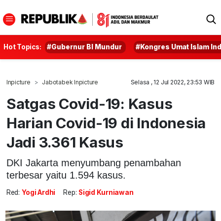
Hot Topics:
#Gubernur BI Mundur
#Kongres Umat Islam In
Inpicture
Jabotabek Inpicture
Selasa , 12 Jul 2022, 23:53 WIB
Satgas Covid-19: Kasus
Harian Covid-19 di Indonesia
Jadi 3.361 Kasus
DKI Jakarta menyumbang penambahan
terbesar yaitu 1.594 kasus.
Red:
Yogi Ardhi
Rep:
Sigid Kurniawan