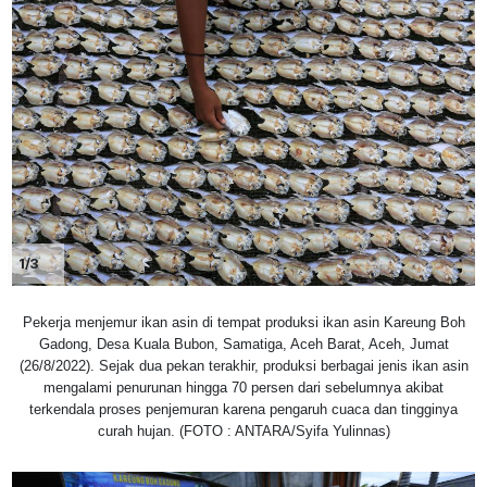
1/3
Pekerja menjemur ikan asin di tempat produksi ikan asin Kareung Boh
Gadong, Desa Kuala Bubon, Samatiga, Aceh Barat, Aceh, Jumat
(26/8/2022). Sejak dua pekan terakhir, produksi berbagai jenis ikan asin
mengalami penurunan hingga 70 persen dari sebelumnya akibat
terkendala proses penjemuran karena pengaruh cuaca dan tingginya
curah hujan. (FOTO : ANTARA/Syifa Yulinnas)