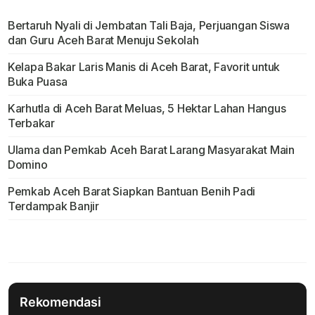
Bertaruh Nyali di Jembatan Tali Baja, Perjuangan Siswa
dan Guru Aceh Barat Menuju Sekolah
Kelapa Bakar Laris Manis di Aceh Barat, Favorit untuk
Buka Puasa
Karhutla di Aceh Barat Meluas, 5 Hektar Lahan Hangus
Terbakar
Ulama dan Pemkab Aceh Barat Larang Masyarakat Main
Domino
Pemkab Aceh Barat Siapkan Bantuan Benih Padi
Terdampak Banjir
Rekomendasi