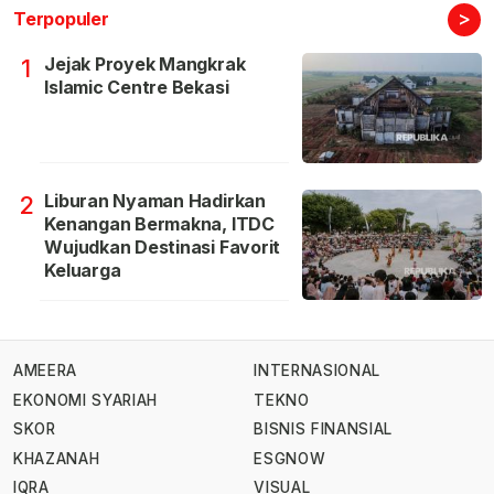
>
Terpopuler
Jejak Proyek Mangkrak
1
Islamic Centre Bekasi
Liburan Nyaman Hadirkan
2
Kenangan Bermakna, ITDC
Wujudkan Destinasi Favorit
Keluarga
AMEERA
INTERNASIONAL
EKONOMI SYARIAH
TEKNO
SKOR
BISNIS FINANSIAL
KHAZANAH
ESGNOW
IQRA
VISUAL