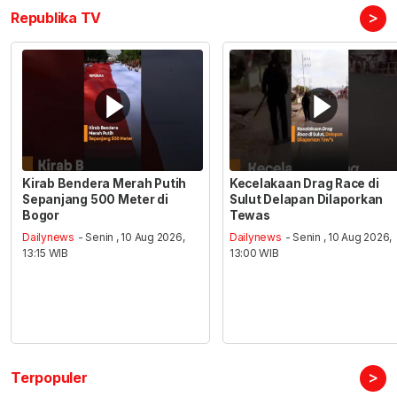
>
Republika TV
Kirab Bendera Merah Putih
Kecelakaan Drag Race di
Sepanjang 500 Meter di
Sulut Delapan Dilaporkan
Bogor
Tewas
Dailynews
- Senin , 10 Aug 2026,
Dailynews
- Senin , 10 Aug 2026,
13:15 WIB
13:00 WIB
>
Terpopuler