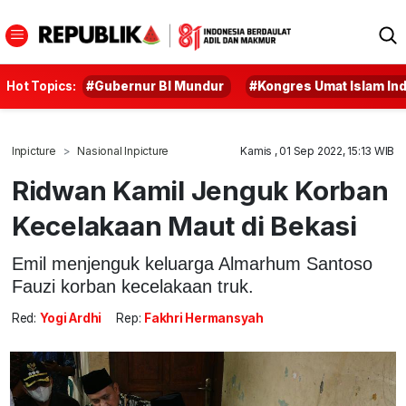
Hot Topics:
#Gubernur BI Mundur
#Kongres Umat Islam In
Inpicture
Nasional Inpicture
Kamis , 01 Sep 2022, 15:13 WIB
Ridwan Kamil Jenguk Korban
Kecelakaan Maut di Bekasi
Emil menjenguk keluarga Almarhum Santoso
Fauzi korban kecelakaan truk.
Red:
Yogi Ardhi
Rep:
Fakhri Hermansyah