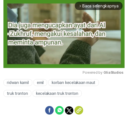
Baca selengkapnya
arrow_forward_ios
Powered by 
GliaStudios
ridwan kamil
emil
korban kecelakaan maut
Mute
truk tronton
kecelakaan truk tronton