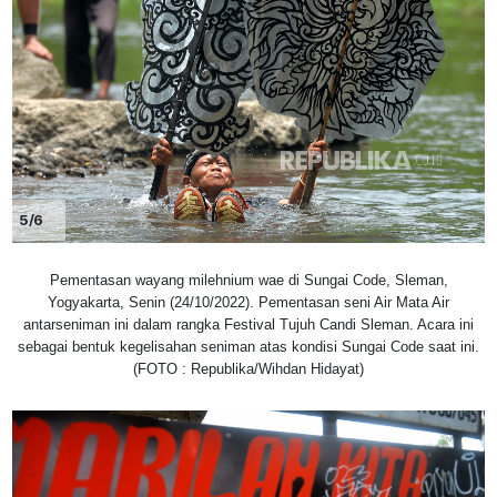
5/6
Pementasan wayang milehnium wae di Sungai Code, Sleman,
Yogyakarta, Senin (24/10/2022). Pementasan seni Air Mata Air
antarseniman ini dalam rangka Festival Tujuh Candi Sleman. Acara ini
sebagai bentuk kegelisahan seniman atas kondisi Sungai Code saat ini.
(FOTO : Republika/Wihdan Hidayat)