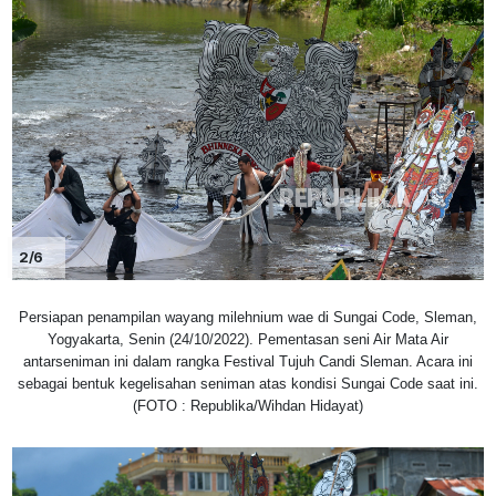
2/6
Persiapan penampilan wayang milehnium wae di Sungai Code, Sleman,
Yogyakarta, Senin (24/10/2022). Pementasan seni Air Mata Air
antarseniman ini dalam rangka Festival Tujuh Candi Sleman. Acara ini
sebagai bentuk kegelisahan seniman atas kondisi Sungai Code saat ini.
(FOTO : Republika/Wihdan Hidayat)