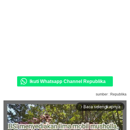
Ikuti Whatsapp Channel Republika
sumber : Republika
Baca selengkapnya
arrow_forward_ios