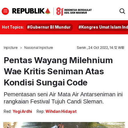
Hot Topics:
#Gubernur BI Mundur
#Kongres Umat Islam In
Inpicture
Nasional Inpicture
Senin , 24 Oct 2022, 14:12 WIB
Pentas Wayang Milehnium
Wae Kritis Seniman Atas
Kondisi Sungai Code
Pementasan seni Air Mata Air Antarseniman ini
rangkaian Festival Tujuh Candi Sleman.
Red:
Yogi Ardhi
Rep:
Wihdan Hidayat