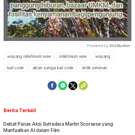
Powered by 
GliaStudios
wayang milehnium wae
milehnium wae
wayang
Mute
kali code
aliran sungai kali code
kritik seniman
Berita Terkait
Debat Panas Aksi Sutradara Martin Scorsese yang
Manfaatkan AI dalam Film