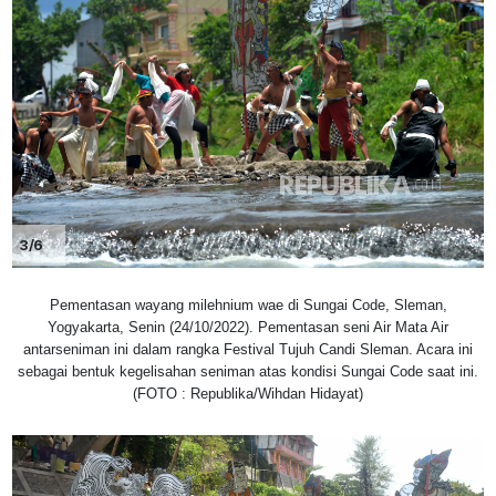
3/6
Pementasan wayang milehnium wae di Sungai Code, Sleman,
Yogyakarta, Senin (24/10/2022). Pementasan seni Air Mata Air
antarseniman ini dalam rangka Festival Tujuh Candi Sleman. Acara ini
sebagai bentuk kegelisahan seniman atas kondisi Sungai Code saat ini.
(FOTO : Republika/Wihdan Hidayat)