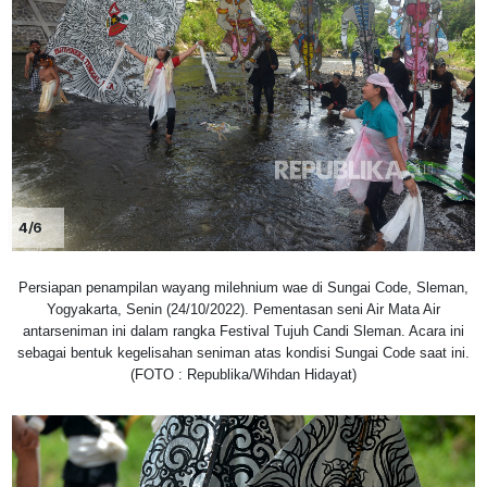
4/6
Persiapan penampilan wayang milehnium wae di Sungai Code, Sleman,
Yogyakarta, Senin (24/10/2022). Pementasan seni Air Mata Air
antarseniman ini dalam rangka Festival Tujuh Candi Sleman. Acara ini
sebagai bentuk kegelisahan seniman atas kondisi Sungai Code saat ini.
(FOTO : Republika/Wihdan Hidayat)