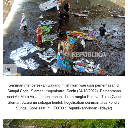
1/6
Seniman menbereskan wayang milehnium wae usai pementasan di
Sungai Code, Sleman, Yogyakarta, Senin (24/10/2022). Pementasan
seni Air Mata Air antarseniman ini dalam rangka Festival Tujuh Candi
Sleman. Acara ini sebagai bentuk kegelisahan seniman atas kondisi
Sungai Code saat ini. (FOTO : Republika/Wihdan Hidayat)