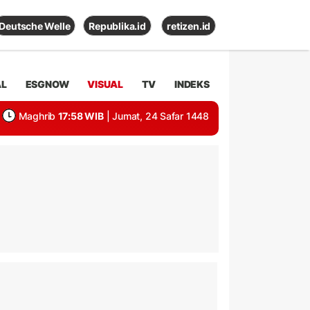
Deutsche Welle
Republika.id
retizen.id
AL
ESGNOW
VISUAL
TV
INDEKS
Maghrib
17:58 WIB
| Jumat, 24 Safar 1448