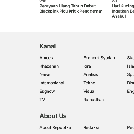
WIB
WIB
Perayaan Ulang Tahun Debut
Hari Kucing
Blackpink Picu Kritik Penggemar
Ingatkan B
Anabul
Kanal
Ameera
Ekonomi Syariah
Sko
Khazanah
Iqra
Isl
News
Analisis
Spo
Internasional
Tekno
Bis
Esgnow
Visual
Eng
TV
Ramadhan
About Us
About Republika
Redaksi
Ped