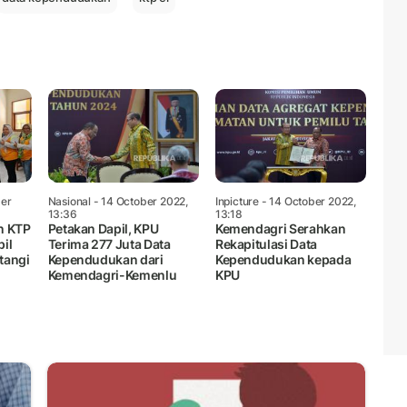
er
Nasional
- 14 October 2022,
Inpicture
- 14 October 2022,
13:36
13:18
n KTP
Petakan Dapil, KPU
Kemendagri Serahkan
pil
Terima 277 Juta Data
Rekapitulasi Data
tangi
Kependudukan dari
Kependudukan kepada
Kemendagri-Kemenlu
KPU