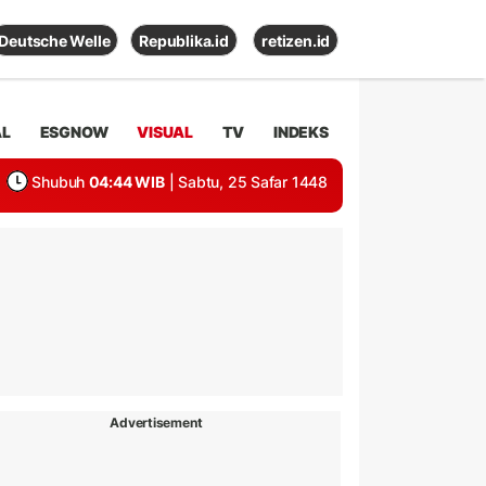
Deutsche Welle
Republika.id
retizen.id
AL
ESGNOW
VISUAL
TV
INDEKS
Shubuh
04:44 WIB
| Sabtu, 25 Safar 1448
Advertisement