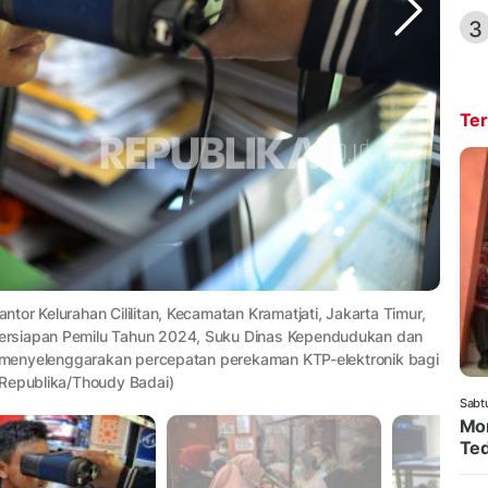
3
Ter
or Kelurahan Cililitan, Kecamatan Kramatjati, Jakarta Timur,
ersiapan Pemilu Tahun 2024, Suku Dinas Kependudukan dan
ur menyelenggarakan percepatan perekaman KTP-elektronik bagi
 Republika/Thoudy Badai)
Sabt
Mom
Ted