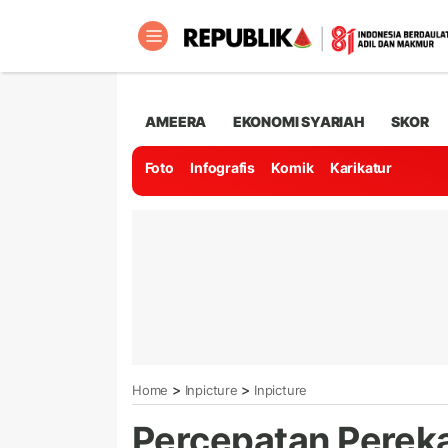
AMEERA
EKONOMI SYARIAH
SKOR
Foto
Infografis
Komik
Karikatur
>
>
Home
Inpicture
Inpicture
Percepatan Perek