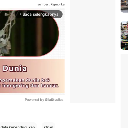
sumber : Republika
Baca selengkapnya
arrow_forward_ios
Powered by 
GliaStudios
Mute
data kependudukan
ktp el