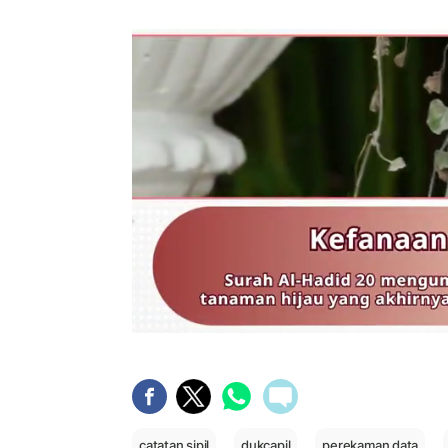
catatan sipil
dukcapil
perekaman data