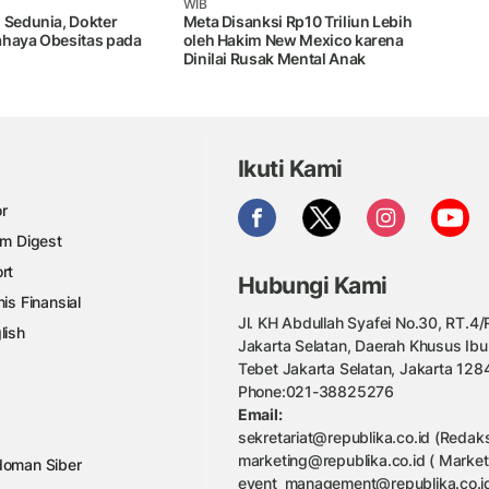
WIB
 Sedunia, Dokter
Meta Disanksi Rp10 Triliun Lebih
ahaya Obesitas pada
oleh Hakim New Mexico karena
Dinilai Rusak Mental Anak
Ikuti Kami
r
am Digest
rt
Hubungi Kami
nis Finansial
Jl. KH Abdullah Syafei No.30, RT.4/R
lish
Jakarta Selatan, Daerah Khusus Ibu
Tebet Jakarta Selatan, Jakarta 128
Phone:021-38825276
Email:
sekretariat@republika.co.id (Redaks
marketing@republika.co.id ( Market
oman Siber
event_management@republika.co.id