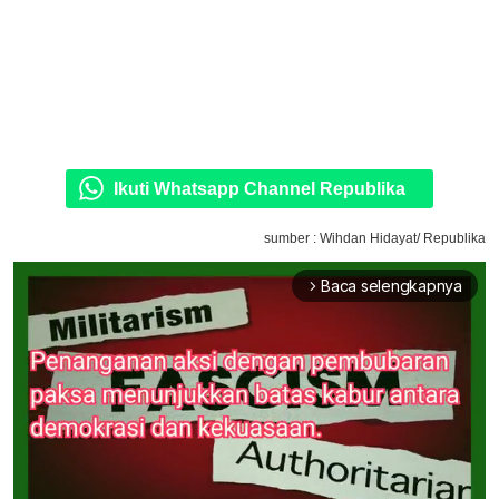
Ikuti Whatsapp Channel Republika
sumber : Wihdan Hidayat/ Republika
Baca selengkapnya
arrow_forward_ios