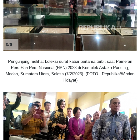
3/6
Pengunjung melihat koleksi surat kabar pertama terbit saat Pameran
Pers Hari Pers Nasional (HPN) 2023 di Komplek Astaka Pancing,
Medan, Sumatera Utara, Selasa (7/2/2023). (FOTO : Republika/Wihdan
Hidayat)