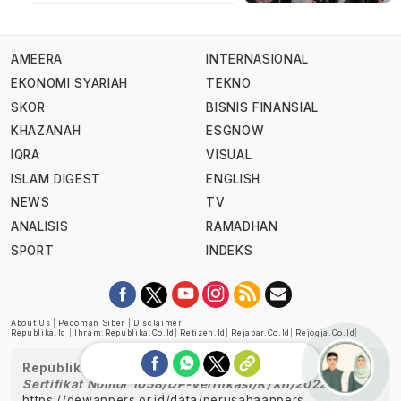
AMEERA
INTERNASIONAL
EKONOMI SYARIAH
TEKNO
SKOR
BISNIS FINANSIAL
KHAZANAH
ESGNOW
IQRA
VISUAL
ISLAM DIGEST
ENGLISH
NEWS
TV
ANALISIS
RAMADHAN
SPORT
INDEKS
About Us
|
Pedoman Siber
|
Disclaimer
Republika.id
|
Ihram.republika.co.id
|
Retizen.id
|
Rejabar.co.id
|
Rejogja.co.id
|
Republika telah diverifikasi oleh Dewan Pers
Sertifikat Nomor 1058/DP-Verifikasi/K/XII/2022
https://dewanpers.or.id/data/perusahaanpers