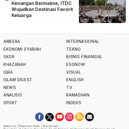
Kenangan Bermakna, ITDC
Wujudkan Destinasi Favorit
Keluarga
AMEERA
INTERNASIONAL
EKONOMI SYARIAH
TEKNO
SKOR
BISNIS FINANSIAL
KHAZANAH
ESGNOW
IQRA
VISUAL
ISLAM DIGEST
ENGLISH
NEWS
TV
ANALISIS
RAMADHAN
SPORT
INDEKS
About Us
|
Pedoman Siber
|
Disclaimer