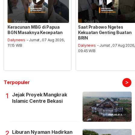
Keracunan MBG di Papua
Saat Prabowo Ngetes
BGN Masaknya Kecepatan
Kekuatan Genting Buatan
BRIN
Dailynews
- Jumat , 07 Aug 2026,
11:15 WIB
Dailynews
- Jumat , 07 Aug 2026
09:45 WIB
>
Terpopuler
Jejak Proyek Mangkrak
1
Islamic Centre Bekasi
Liburan Nyaman Hadirkan
2