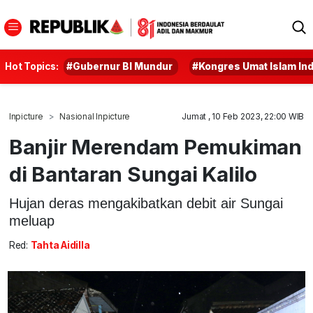
Hot Topics:
#Gubernur BI Mundur
#Kongres Umat Islam In
Inpicture
Nasional Inpicture
Jumat , 10 Feb 2023, 22:00 WIB
Banjir Merendam Pemukiman
di Bantaran Sungai Kalilo
Hujan deras mengakibatkan debit air Sungai
meluap
Red:
Tahta Aidilla