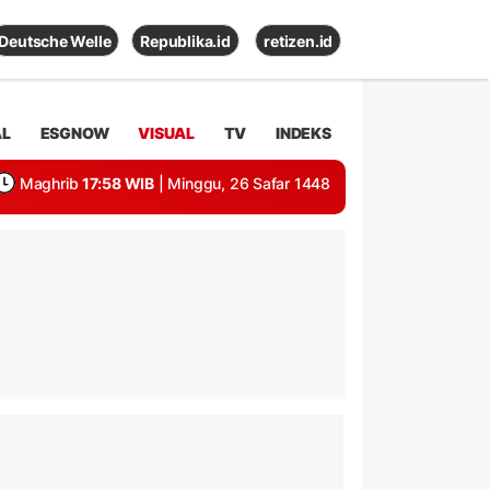
Deutsche Welle
Republika.id
retizen.id
AL
ESGNOW
VISUAL
TV
INDEKS
Maghrib
17:58 WIB
| Minggu, 26 Safar 1448