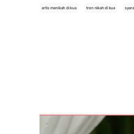
artis menikah di kua
tren nikah di kua
syara