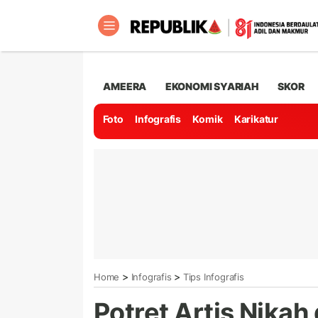
AMEERA
EKONOMI SYARIAH
SKOR
Foto
Infografis
Komik
Karikatur
>
>
Home
Infografis
Tips Infografis
Potret Artis Nikah