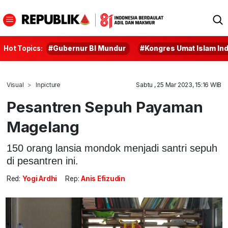
Hot Topics:
#Gubernur BI Mundur
#Kongres Umat Islam In
Visual
Inpicture
Sabtu , 25 Mar 2023, 15:16 WIB
Pesantren Sepuh Payaman
Magelang
150 orang lansia mondok menjadi santri sepuh
di pesantren ini.
Red:
Yogi Ardhi
Rep:
Anis Efizudin