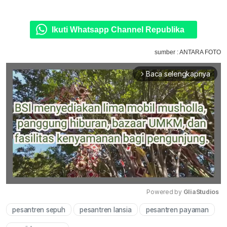
Ikuti Whatsapp Channel Republika
sumber : ANTARA FOTO
Baca selengkapnya
arrow_forward_ios
Powered by 
GliaStudios
pesantren sepuh
pesantren lansia
pesantren payaman
Mute