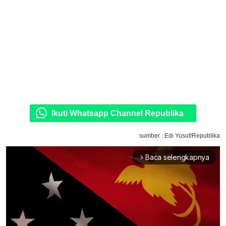
Ikuti Whatsapp Channel Republika
sumber : Edi Yusuf/Republika
Baca selengkapnya
arrow_forward_ios