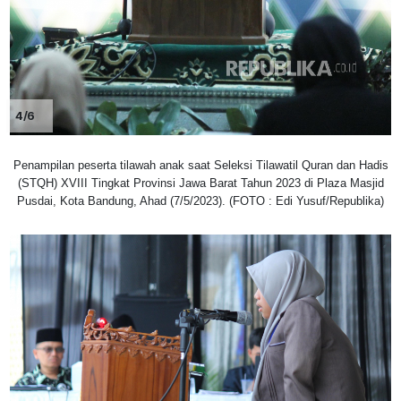
4/6
Penampilan peserta tilawah anak saat Seleksi Tilawatil Quran dan Hadis
(STQH) XVIII Tingkat Provinsi Jawa Barat Tahun 2023 di Plaza Masjid
Pusdai, Kota Bandung, Ahad (7/5/2023). (FOTO : Edi Yusuf/Republika)