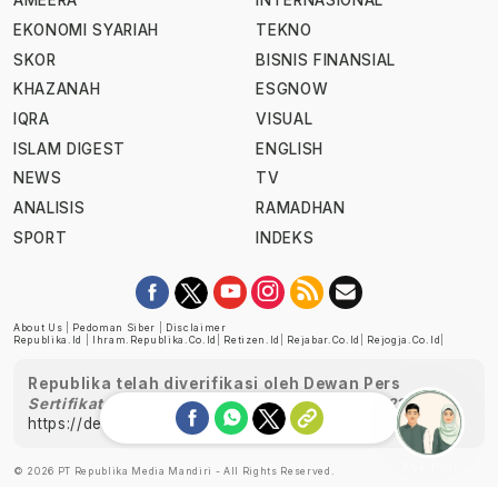
AMEERA
INTERNASIONAL
EKONOMI SYARIAH
TEKNO
SKOR
BISNIS FINANSIAL
KHAZANAH
ESGNOW
IQRA
VISUAL
ISLAM DIGEST
ENGLISH
NEWS
TV
ANALISIS
RAMADHAN
SPORT
INDEKS
About Us
|
Pedoman Siber
|
Disclaimer
Republika.id
|
Ihram.republika.co.id
|
Retizen.id
|
Rejabar.co.id
|
Rejogja.co.id
|
Republika telah diverifikasi oleh Dewan Pers
Sertifikat Nomor 1058/DP-Verifikasi/K/XII/2022
https://dewanpers.or.id/data/perusahaanpers
Ask me!
© 2026 PT Republika Media Mandiri - All Rights Reserved.