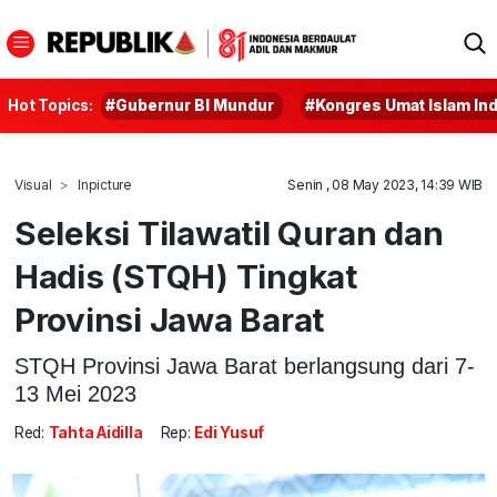
Hot Topics:
#Gubernur BI Mundur
#Kongres Umat Islam In
Visual
Inpicture
Senin , 08 May 2023, 14:39 WIB
Seleksi Tilawatil Quran dan
Hadis (STQH) Tingkat
Provinsi Jawa Barat
STQH Provinsi Jawa Barat berlangsung dari 7-
13 Mei 2023
Red:
Tahta Aidilla
Rep:
Edi Yusuf