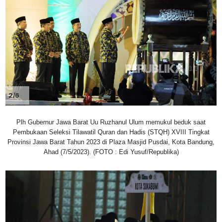
2/6
Plh Gubernur Jawa Barat Uu Ruzhanul Ulum memukul beduk saat
Pembukaan Seleksi Tilawatil Quran dan Hadis (STQH) XVIII Tingkat
Provinsi Jawa Barat Tahun 2023 di Plaza Masjid Pusdai, Kota Bandung,
Ahad (7/5/2023). (FOTO : Edi Yusuf/Republika)