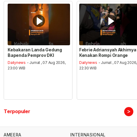
Kebakaran Landa Gedung
Febrie Adriansyah Akhirnya
Bapenda Pemprov DKI
Kenakan Rompi Orange
Dailynews
- Jumat , 07 Aug 2026,
Dailynews
- Jumat , 07 Aug 2026
23:00 WIB
22:30 WIB
>
Terpopuler
AMEERA
INTERNASIONAL