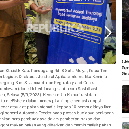
Sabt
Pen
dan Statistik Kab. Pandeglang Rd. S Setia Mulya, Ketua Tim
Ged
n Logistik Direktorat Jenderal Aplikasi Informatika Kominfo
eglang Budi S. Januardi dan Regulatory and Central
niawan (dari kiri) berbincang saat acara Sosialisasi
ten, Selasa (5/9/2023). Kementerian Komunikasi dan
ulture eFishery dalam menerapkan implementasi adopsi
Feeder atau alat pakan otomatis kepada 10 pembudidaya ikan
logi seperti Automatic Feeder pada proses budidaya perikanan
ahkan para pembudidaya dalam pemberian pakan dan
ngoptimalkan pakan yang diberikan dan meminimalisir pakan