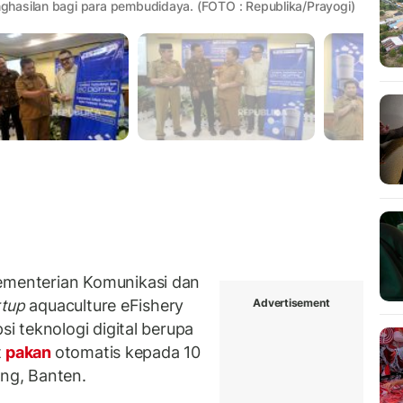
ghasilan bagi para pembudidaya. (FOTO : Republika/Prayogi)
menterian Komunikasi dan
Advertisement
rtup
aquaculture eFishery
 teknologi digital berupa
t
pakan
otomatis kepada 10
ang, Banten.