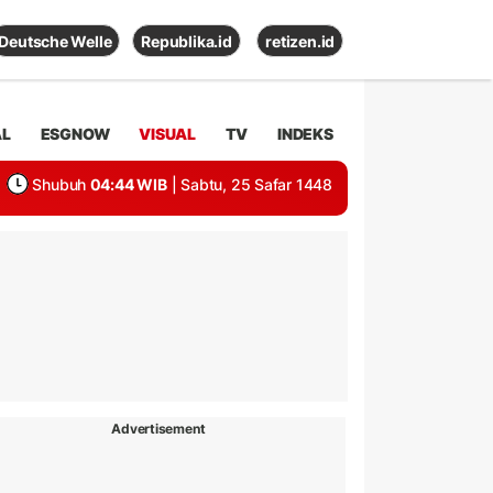
Deutsche Welle
Republika.id
retizen.id
AL
ESGNOW
VISUAL
TV
INDEKS
Shubuh
04:44 WIB
| Sabtu, 25 Safar 1448
Advertisement