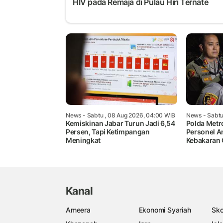
HIV pada Remaja di Pulau Hiri Ternate
News
- Sabtu , 08 Aug 2026, 04:00 WIB
News
- Sabtu
Kemiskinan Jabar Turun Jadi 6,54
Polda Metr
Persen, Tapi Ketimpangan
Personel A
Meningkat
Kebakaran
Kanal
Ameera
Ekonomi Syariah
Sko