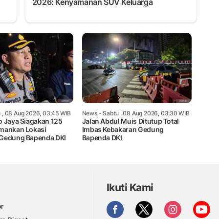
2026: Kenyamanan SUV Keluarga
 , 08 Aug 2026, 03:45 WIB
News
- Sabtu , 08 Aug 2026, 03:30 WIB
o Jaya Siagakan 125
Jalan Abdul Muis Ditutup Total
mankan Lokasi
Imbas Kebakaran Gedung
 Gedung Bapenda DKI
Bapenda DKI
Ikuti Kami
r