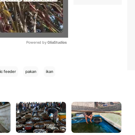
Powered by 
GliaStudios
Mute
ic feeder
pakan
ikan