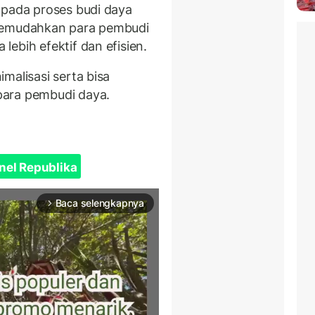
pada proses budi daya
 memudahkan para pembudi
ebih efektif dan efisien.
malisasi serta bisa
para pembudi daya.
nel Republika
Baca selengkapnya
arrow_forward_ios