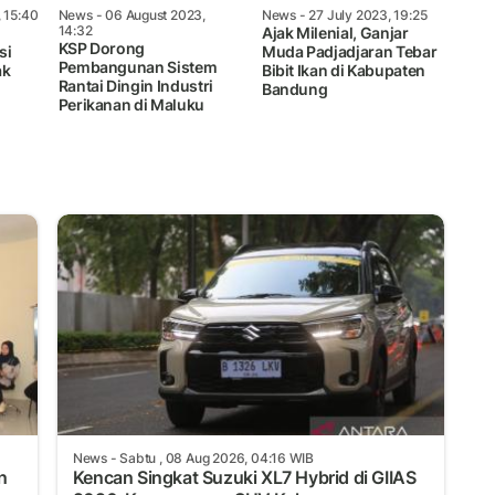
 15:40
News
- 06 August 2023,
News
- 27 July 2023, 19:25
14:32
Ajak Milenial, Ganjar
KSP Dorong
si
Muda Padjadjaran Tebar
Pembangunan Sistem
ak
Bibit Ikan di Kabupaten
Rantai Dingin Industri
Bandung
Perikanan di Maluku
News
- Sabtu , 08 Aug 2026, 04:16 WIB
n
Kencan Singkat Suzuki XL7 Hybrid di GIIAS