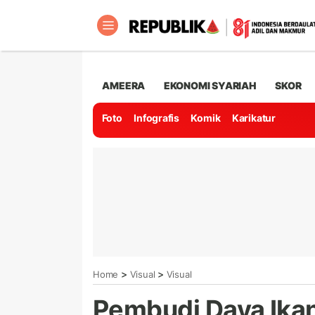
AMEERA
EKONOMI SYARIAH
SKOR
Foto
Infografis
Komik
Karikatur
>
>
Home
Visual
Visual
Pembudi Daya Ika