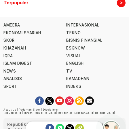
>
Terpopuler
AMEERA
INTERNASIONAL
EKONOMI SYARIAH
TEKNO
SKOR
BISNIS FINANSIAL
KHAZANAH
ESGNOW
IQRA
VISUAL
ISLAM DIGEST
ENGLISH
NEWS
TV
ANALISIS
RAMADHAN
SPORT
INDEKS
About Us
|
Pedoman Siber
|
Disclaimer
Republika.id
|
Ihram.republika.co.id
|
Retizen.id
|
Rejabar.co.id
|
Rejogja.co.id
|
Republika telah diverifikasi oleh Dewan Pers