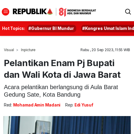
Hot Topics:
#Gubernur BI Mundur
#Kongres Umat Islam In
Visual
Inpicture
Rabu , 20 Sep 2023, 11:55 WIB
Pelantikan Enam Pj Bupati
dan Wali Kota di Jawa Barat
Acara pelantikan berlangsung di Aula Barat
Gedung Sate, Kota Bandung
Red:
Mohamad Amin Madani
Rep:
Edi Yusuf