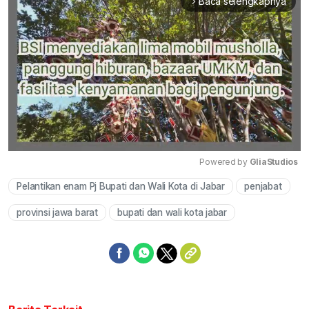
Baca selengkapnya
arrow_forward_ios
Powered by 
GliaStudios
Pelantikan enam Pj Bupati dan Wali Kota di Jabar
penjabat
Mute
provinsi jawa barat
bupati dan wali kota jabar