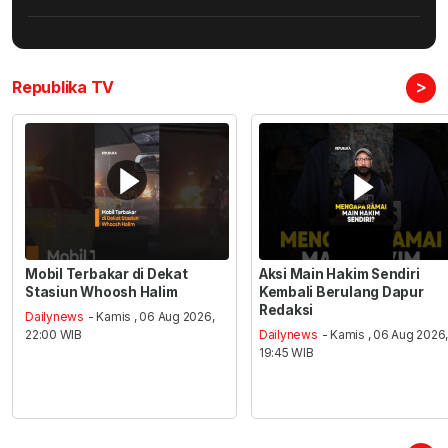
>
Republika TV
Mobil Terbakar di Dekat
Aksi Main Hakim Sendiri
Stasiun Whoosh Halim
Kembali Berulang Dapur
Redaksi
Dailynews
- Kamis , 06 Aug 2026,
22:00 WIB
Dailynews
- Kamis , 06 Aug 2026
19:45 WIB