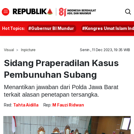
Hot Topics:
#Gubernur BI Mundur
#Kongres Umat Islam In
Visual
Inpicture
Senin , 11 Dec 2023, 19:35 WIB
Sidang Praperadilan Kasus
Pembunuhan Subang
Menantikan jawaban dari Polda Jawa Barat
terkait alasan penetapan tersangka.
Red:
Tahta Aidilla
Rep:
M Fauzi Ridwan