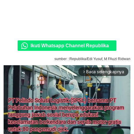
Ikuti Whatsapp Channel Republika
sumber : Republika/Edi Yusuf, M FAuzi Ridwan
Baca selengkapnya
arrow_forward_ios