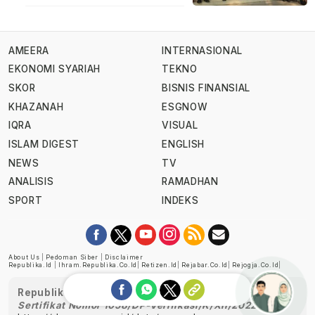
AMEERA
INTERNASIONAL
EKONOMI SYARIAH
TEKNO
SKOR
BISNIS FINANSIAL
KHAZANAH
ESGNOW
IQRA
VISUAL
ISLAM DIGEST
ENGLISH
NEWS
TV
ANALISIS
RAMADHAN
SPORT
INDEKS
About Us
|
Pedoman Siber
|
Disclaimer
Republika.id
|
Ihram.republika.co.id
|
Retizen.id
|
Rejabar.co.id
|
Rejogja.co.id
|
Republika telah diverifikasi oleh Dewan Pers
Sertifikat Nomor 1058/DP-Verifikasi/K/XII/2022