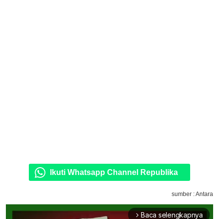
Ikuti Whatsapp Channel Republika
sumber : Antara
Baca selengkapnya
arrow_forward_ios