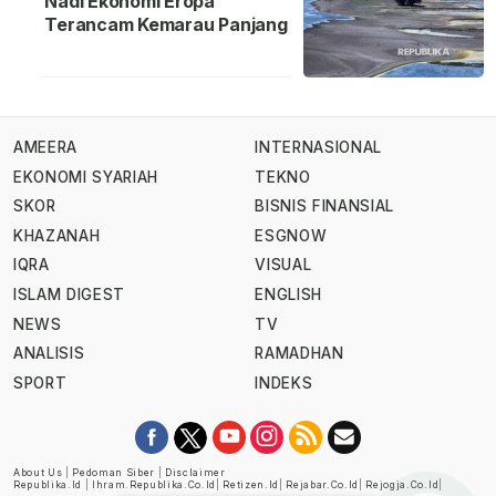
Nadi Ekonomi Eropa
Terancam Kemarau Panjang
AMEERA
INTERNASIONAL
EKONOMI SYARIAH
TEKNO
SKOR
BISNIS FINANSIAL
KHAZANAH
ESGNOW
IQRA
VISUAL
ISLAM DIGEST
ENGLISH
NEWS
TV
ANALISIS
RAMADHAN
SPORT
INDEKS
About Us
|
Pedoman Siber
|
Disclaimer
Republika.id
|
Ihram.republika.co.id
|
Retizen.id
|
Rejabar.co.id
|
Rejogja.co.id
|