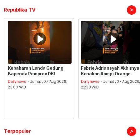
>
Republika TV
Kebakaran Landa Gedung
Febrie Adriansyah Akhirnya
Bapenda Pemprov DKI
Kenakan Rompi Orange
Dailynews
- Jumat , 07 Aug 2026,
Dailynews
- Jumat , 07 Aug 2026
23:00 WIB
22:30 WIB
>
Terpopuler