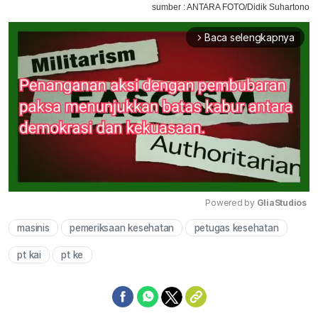
sumber : ANTARA FOTO/Didik Suhartono
Baca selengkapnya
arrow_forward_ios
Powered by 
GliaStudios
masinis
pemeriksaan kesehatan
petugas kesehatan
Mute
pt kai
pt ke