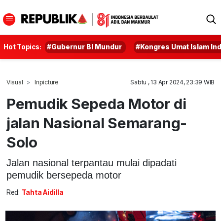
Hot Topics:
#Gubernur BI Mundur
#Kongres Umat Islam In
Visual
Inpicture
Sabtu , 13 Apr 2024, 23:39 WIB
Pemudik Sepeda Motor di
jalan Nasional Semarang-
Solo
Jalan nasional terpantau mulai dipadati
pemudik bersepeda motor
Red:
Tahta Aidilla