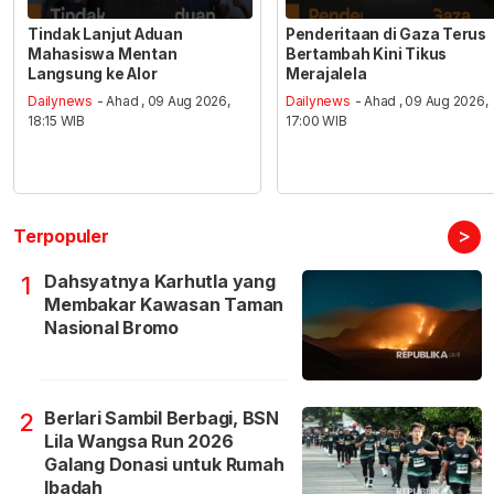
Tindak Lanjut Aduan
Penderitaan di Gaza Terus
Mahasiswa Mentan
Bertambah Kini Tikus
Langsung ke Alor
Merajalela
Dailynews
- Ahad , 09 Aug 2026,
Dailynews
- Ahad , 09 Aug 2026,
18:15 WIB
17:00 WIB
>
Terpopuler
Dahsyatnya Karhutla yang
1
Membakar Kawasan Taman
Nasional Bromo
Berlari Sambil Berbagi, BSN
2
Lila Wangsa Run 2026
Galang Donasi untuk Rumah
Ibadah