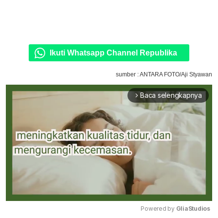
Ikuti Whatsapp Channel Republika
sumber : ANTARA FOTO/Aji Styawan
Baca selengkapnya
arrow_forward_ios
Powered by 
GliaStudios