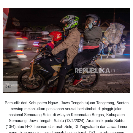
2/2
Pemudik dari Kabupaten Ngawi, Jawa Tengah tujuan Tangerang, Banten
bersiap melanjutkan perjalanan seusai beristirahat di pinggir jalan
nasional Semarang-Solo, di wilayah Kecamatan Bergas, Kabupaten
Semarang, Jawa Tengah, Sabtu (13/4/2024). Arus balik pada Sabtu
(13/4) atau H+2 Lebaran dari arah Solo, DI Yogyakarta dan Jawa Timur
yang akan menuju Jawa Tengah bagian barat, DKI Jakarta maupun