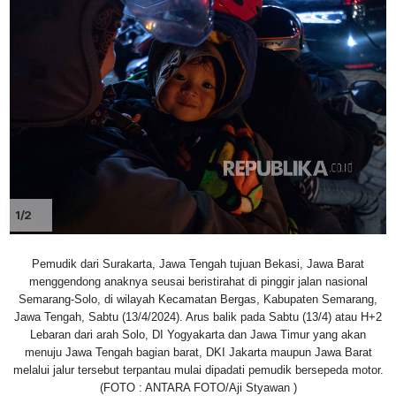
1/2
Pemudik dari Surakarta, Jawa Tengah tujuan Bekasi, Jawa Barat
menggendong anaknya seusai beristirahat di pinggir jalan nasional
Semarang-Solo, di wilayah Kecamatan Bergas, Kabupaten Semarang,
Jawa Tengah, Sabtu (13/4/2024). Arus balik pada Sabtu (13/4) atau H+2
Lebaran dari arah Solo, DI Yogyakarta dan Jawa Timur yang akan
menuju Jawa Tengah bagian barat, DKI Jakarta maupun Jawa Barat
melalui jalur tersebut terpantau mulai dipadati pemudik bersepeda motor.
(FOTO : ANTARA FOTO/Aji Styawan )