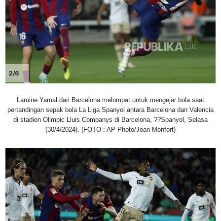
2/6
Lamine Yamal dari Barcelona melompat untuk mengejar bola saat
pertandingan sepak bola La Liga Spanyol antara Barcelona dan Valencia
di stadion Olimpic Lluis Companys di Barcelona, ??Spanyol, Selasa
(30/4/2024). (FOTO : AP Photo/Joan Monfort)