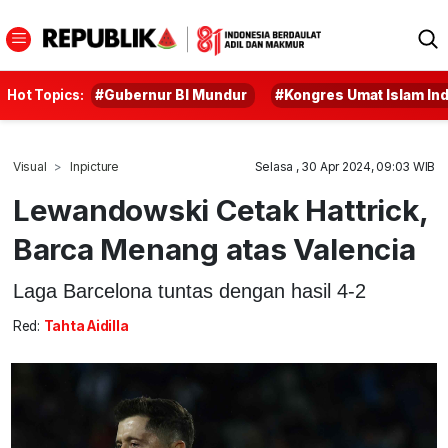
Hot Topics:
#Gubernur BI Mundur
#Kongres Umat Islam In
Visual
Inpicture
Selasa , 30 Apr 2024, 09:03 WIB
Lewandowski Cetak Hattrick,
Barca Menang atas Valencia
Laga Barcelona tuntas dengan hasil 4-2
Red:
Tahta Aidilla