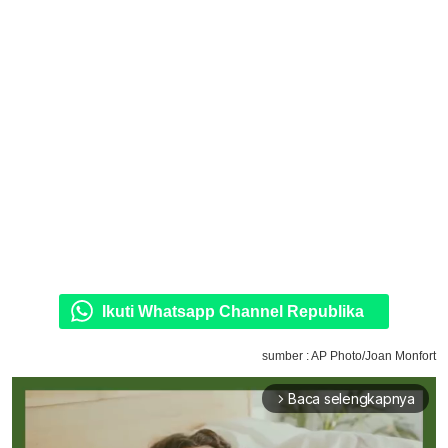
Ikuti Whatsapp Channel Republika
sumber : AP Photo/Joan Monfort
Baca selengkapnya
arrow_forward_ios