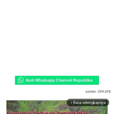
Ikuti Whatsapp Channel Republika
sumber : EPA-EFE
Baca selengkapnya
arrow_forward_ios