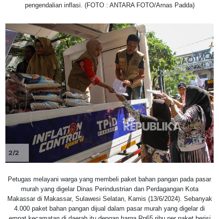
pengendalian inflasi. (FOTO : ANTARA FOTO/Arnas Padda)
2/2
Petugas melayani warga yang membeli paket bahan pangan pada pasar
murah yang digelar Dinas Perindustrian dan Perdagangan Kota
Makassar di Makassar, Sulawesi Selatan, Kamis (13/6/2024). Sebanyak
4.000 paket bahan pangan dijual dalam pasar murah yang digelar di
empat kecamatan di daerah itu dengan harga Rp65 ribu per paket berisi