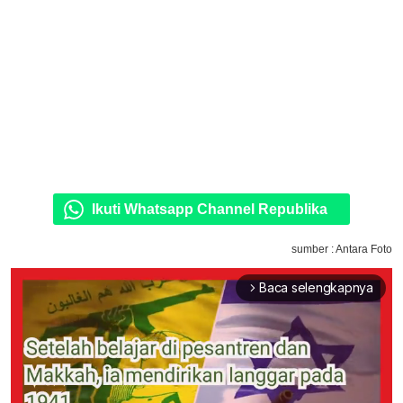
Ikuti Whatsapp Channel Republika
sumber : Antara Foto
Baca selengkapnya
arrow_forward_ios