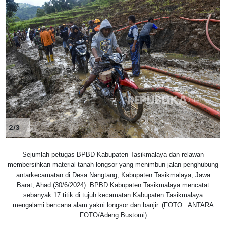
2/3
Sejumlah petugas BPBD Kabupaten Tasikmalaya dan relawan
membersihkan material tanah longsor yang menimbun jalan penghubung
antarkecamatan di Desa Nangtang, Kabupaten Tasikmalaya, Jawa
Barat, Ahad (30/6/2024). BPBD Kabupaten Tasikmalaya mencatat
sebanyak 17 titik di tujuh kecamatan Kabupaten Tasikmalaya
mengalami bencana alam yakni longsor dan banjir. (FOTO : ANTARA
FOTO/Adeng Bustomi)