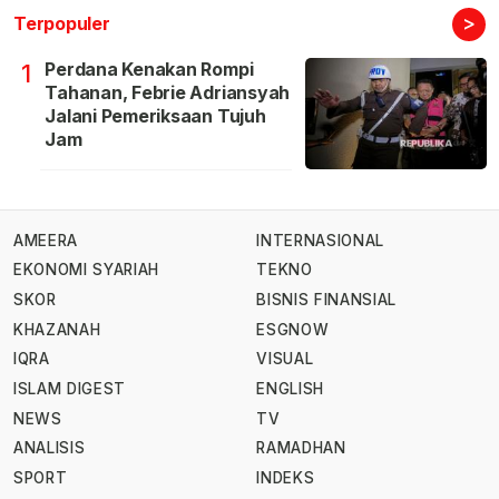
>
Terpopuler
Perdana Kenakan Rompi
1
Tahanan, Febrie Adriansyah
Jalani Pemeriksaan Tujuh
Jam
AMEERA
INTERNASIONAL
EKONOMI SYARIAH
TEKNO
SKOR
BISNIS FINANSIAL
KHAZANAH
ESGNOW
IQRA
VISUAL
ISLAM DIGEST
ENGLISH
NEWS
TV
ANALISIS
RAMADHAN
SPORT
INDEKS