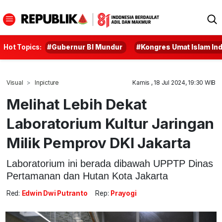
Hot Topics:
#Gubernur BI Mundur
#Kongres Umat Islam In
Visual
Inpicture
Kamis , 18 Jul 2024, 19:30 WIB
Melihat Lebih Dekat
Laboratorium Kultur Jaringan
Milik Pemprov DKI Jakarta
Laboratorium ini berada dibawah UPPTP Dinas
Pertamanan dan Hutan Kota Jakarta
Red:
Edwin Dwi Putranto
Rep:
Prayogi