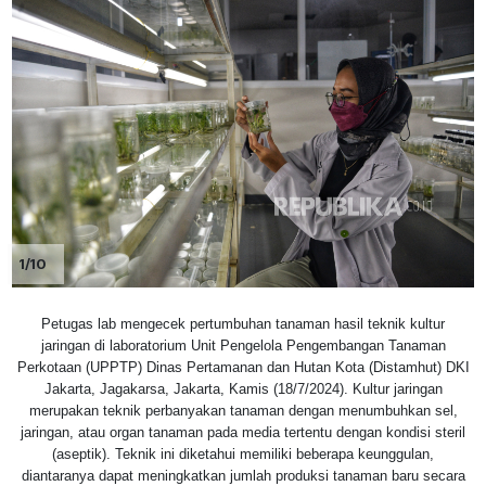
1/10
Petugas lab mengecek pertumbuhan tanaman hasil teknik kultur
jaringan di laboratorium Unit Pengelola Pengembangan Tanaman
Perkotaan (UPPTP) Dinas Pertamanan dan Hutan Kota (Distamhut) DKI
Jakarta, Jagakarsa, Jakarta, Kamis (18/7/2024). Kultur jaringan
merupakan teknik perbanyakan tanaman dengan menumbuhkan sel,
jaringan, atau organ tanaman pada media tertentu dengan kondisi steril
(aseptik). Teknik ini diketahui memiliki beberapa keunggulan,
diantaranya dapat meningkatkan jumlah produksi tanaman baru secara