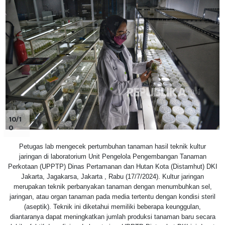
10/1
0
Petugas lab mengecek pertumbuhan tanaman hasil teknik kultur
jaringan di laboratorium Unit Pengelola Pengembangan Tanaman
Perkotaan (UPPTP) Dinas Pertamanan dan Hutan Kota (Distamhut) DKI
Jakarta, Jagakarsa, Jakarta , Rabu (17/7/2024). Kultur jaringan
merupakan teknik perbanyakan tanaman dengan menumbuhkan sel,
jaringan, atau organ tanaman pada media tertentu dengan kondisi steril
(aseptik). Teknik ini diketahui memiliki beberapa keunggulan,
diantaranya dapat meningkatkan jumlah produksi tanaman baru secara