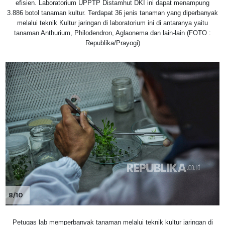
efisien. Laboratorium UPPTP Distamhut DKI ini dapat menampung
3.886 botol tanaman kultur. Terdapat 36 jenis tanaman yang diperbanyak
melalui teknik Kultur jaringan di laboratorium ini di antaranya yaitu
tanaman Anthurium, Philodendron, Aglaonema dan lain-lain (FOTO :
Republika/Prayogi)
8/10
Petugas lab memperbanyak tanaman melalui teknik kultur jaringan di