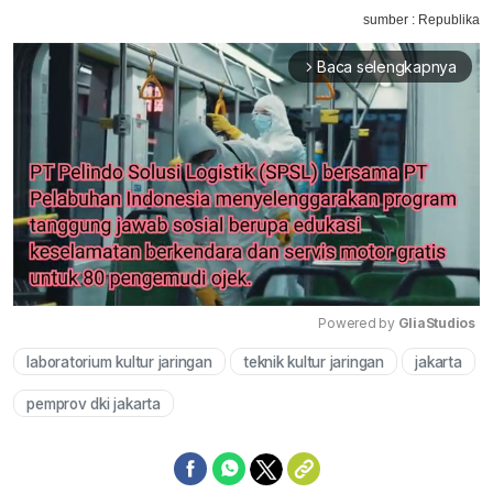
sumber : Republika
Baca selengkapnya
arrow_forward_ios
Powered by 
GliaStudios
laboratorium kultur jaringan
teknik kultur jaringan
jakarta
Mute
pemprov dki jakarta