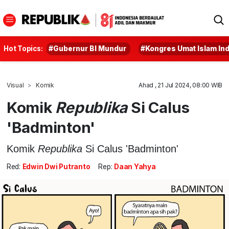
Hot Topics:
#Gubernur BI Mundur
#Kongres Umat Islam In
Visual
Komik
Ahad , 21 Jul 2024, 08:00 WIB
Komik
Republika
Si Calus
'Badminton'
Komik
Republika
Si Calus 'Badminton'
Red:
Edwin Dwi Putranto
Rep:
Daan Yahya