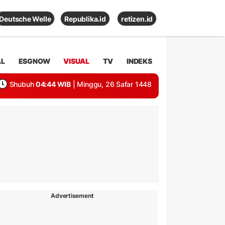
Deutsche Welle
Republika.id
retizen.id
AL
ESGNOW
VISUAL
TV
INDEKS
Shubuh
04:44 WIB
| Minggu, 26 Safar 1448
Advertisement