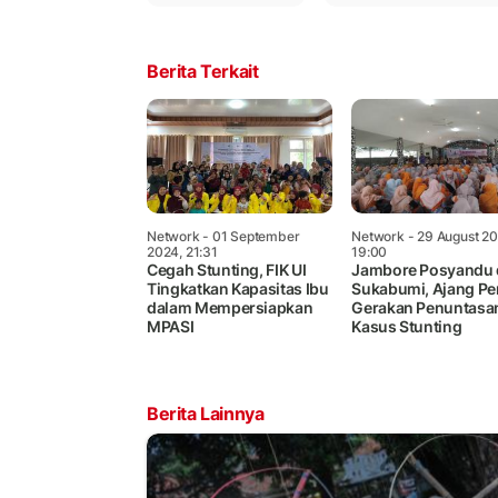
Berita Terkait
Network
- 01 September
Network
- 29 August 20
2024, 21:31
19:00
Cegah Stunting, FIK UI
Jambore Posyandu 
Tingkatkan Kapasitas Ibu
Sukabumi, Ajang Pe
dalam Mempersiapkan
Gerakan Penuntasa
MPASI
Kasus Stunting
Berita Lainnya