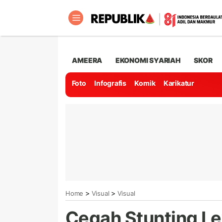
AMEERA
EKONOMI SYARIAH
SKOR
Foto
Infografis
Komik
Karikatur
>
>
Home
Visual
Visual
Cegah Stunting L