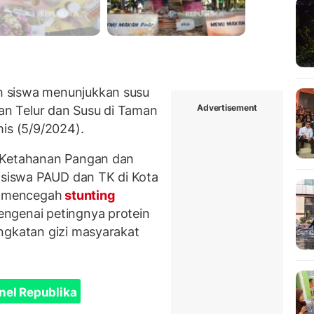
 siswa menunjukkan susu
Advertisement
n Telur dan Susu di Taman
is (5/9/2024).
s Ketahanan Pangan dan
0 siswa PAUD dan TK di Kota
uk mencegah
stunting
ngenai petingnya protein
ngkatan gizi masyarakat
nel Republika