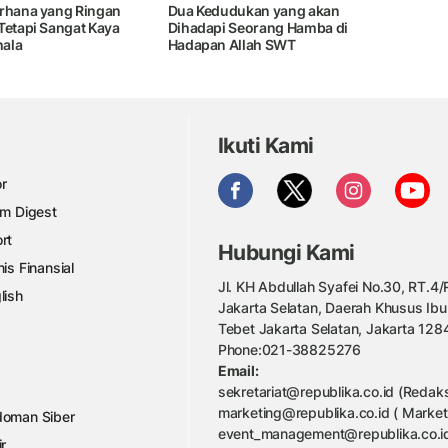
erhana yang Ringan
Dua Kedudukan yang akan
Tetapi Sangat Kaya
Dihadapi Seorang Hamba di
ala
Hadapan Allah SWT
Ikuti Kami
r
am Digest
rt
Hubungi Kami
nis Finansial
Jl. KH Abdullah Syafei No.30, RT.4/R
lish
Jakarta Selatan, Daerah Khusus Ibu
Tebet Jakarta Selatan, Jakarta 128
Phone:021-38825276
Email:
sekretariat@republika.co.id (Redaks
marketing@republika.co.id ( Market
oman Siber
event_management@republika.co.id
ir