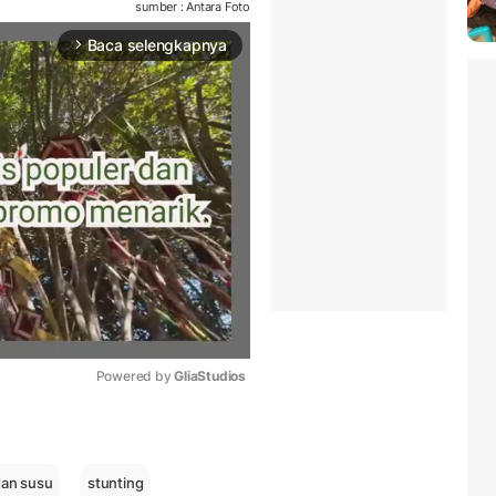
sumber : Antara Foto
Baca selengkapnya
arrow_forward_ios
Powered by 
GliaStudios
Mute
dan susu
stunting