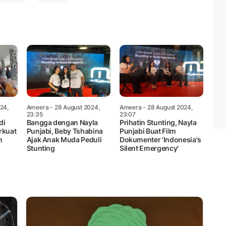
24,
Ameera
- 28 August 2024,
Ameera
- 28 August 2024,
23:35
23:07
di
Bangga dengan Nayla
Prihatin Stunting, Nayla
rkuat
Punjabi, Beby Tshabina
Punjabi Buat Film
n
Ajak Anak Muda Peduli
Dokumenter 'Indonesia's
Stunting
Silent Emergency'