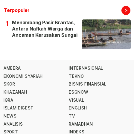
>
Terpopuler
Menambang Pasir Brantas,
1
Antara Nafkah Warga dan
Ancaman Kerusakan Sungai
AMEERA
INTERNASIONAL
EKONOMI SYARIAH
TEKNO
SKOR
BISNIS FINANSIAL
KHAZANAH
ESGNOW
IQRA
VISUAL
ISLAM DIGEST
ENGLISH
NEWS
TV
ANALISIS
RAMADHAN
SPORT
INDEKS