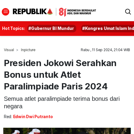
Hot Topics:
#Gubernur BI Mundur
#Kongres Umat Islam In
Visual
Inpicture
Rabu , 11 Sep 2024, 21:04 WIB
Presiden Jokowi Serahkan
Bonus untuk Atlet
Paralimpiade Paris 2024
Semua atlet paralimpiade terima bonus dari
negara
Red:
Edwin Dwi Putranto