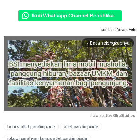
Ikuti Whatsapp Channel Republika
sumber : Antara Foto
Baca selengkapnya
arrow_forward_ios
Powered by 
GliaStudios
bonus atlet paralimpiade
atlet paralimpiade
Mute
jokowi serahkan bonus atlet paralimpiade