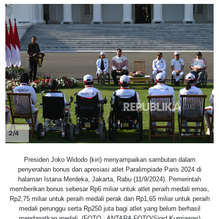
2/4
Presiden Joko Widodo (kiri) menyampaikan sambutan dalam
penyerahan bonus dan apresiasi atlet Paralimpiade Paris 2024 di
halaman Istana Merdeka, Jakarta, Rabu (11/9/2024). Pemerintah
memberikan bonus sebesar Rp6 miliar untuk atlet peraih medali emas,
Rp2,75 miliar untuk peraih medali perak dan Rp1,65 miliar untuk peraih
medali perunggu serta Rp250 juta bagi atlet yang belum berhasil
mendapatkan medali. (FOTO : ANTARA FOTO/Sigid Kurniawan)