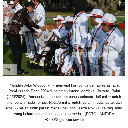
1/4
Presiden Joko Widodo (kiri) menyerahkan bonus dan apresiasi atlet
Paralimpiade Paris 2024 di halaman Istana Merdeka, Jakarta, Rabu
(11/9/2024). Pemerintah memberikan bonus sebesar Rp6 miliar untuk
atlet peraih medali emas, Rp2,75 miliar untuk peraih medali perak dan
Rp1,65 miliar untuk peraih medali perunggu serta Rp250 juta bagi atlet
yang belum berhasil mendapatkan medali. (FOTO : ANTARA
FOTO/Sigid Kurniawan)