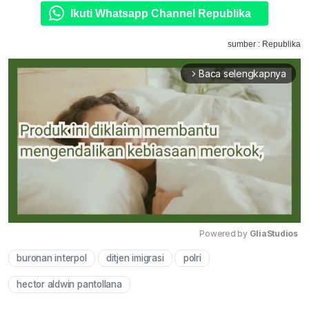
Ikuti Whatsapp Channel Republika
sumber : Republika
Baca selengkapnya
arrow_forward_ios
Powered by 
GliaStudios
buronan interpol
ditjen imigrasi
polri
Mute
hector aldwin pantollana