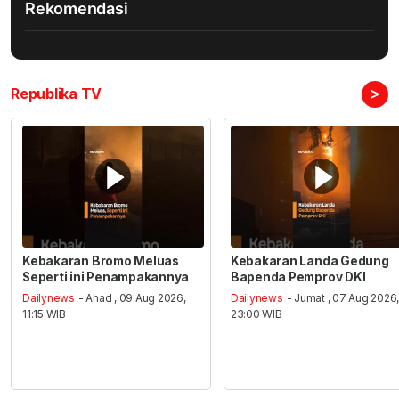
Rekomendasi
>
Republika TV
Kebakaran Bromo Meluas
Kebakaran Landa Gedung
Seperti ini Penampakannya
Bapenda Pemprov DKI
Dailynews
- Ahad , 09 Aug 2026,
Dailynews
- Jumat , 07 Aug 2026
11:15 WIB
23:00 WIB