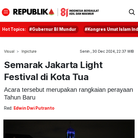
Hot Topics:
#Gubernur BI Mundur
#Kongres Umat Islam In
Visual
Inpicture
Senin , 30 Dec 2024, 22:37 WIB
Semarak Jakarta Light
Festival di Kota Tua
Acara tersebut merupakan rangkaian perayaan
Tahun Baru
Red:
Edwin Dwi Putranto