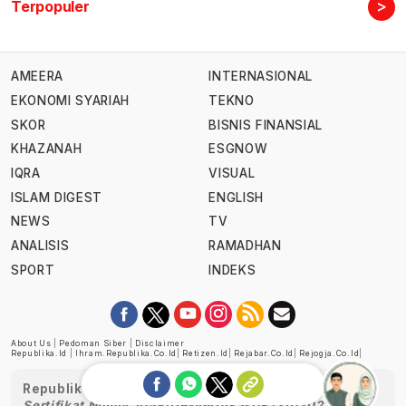
>
Terpopuler
AMEERA
INTERNASIONAL
EKONOMI SYARIAH
TEKNO
SKOR
BISNIS FINANSIAL
KHAZANAH
ESGNOW
IQRA
VISUAL
ISLAM DIGEST
ENGLISH
NEWS
TV
ANALISIS
RAMADHAN
SPORT
INDEKS
About Us
|
Pedoman Siber
|
Disclaimer
Republika.id
|
Ihram.republika.co.id
|
Retizen.id
|
Rejabar.co.id
|
Rejogja.co.id
|
Republika telah diverifikasi oleh Dewan Pers
Sertifikat Nomor 1058/DP-Verifikasi/K/XII/2022