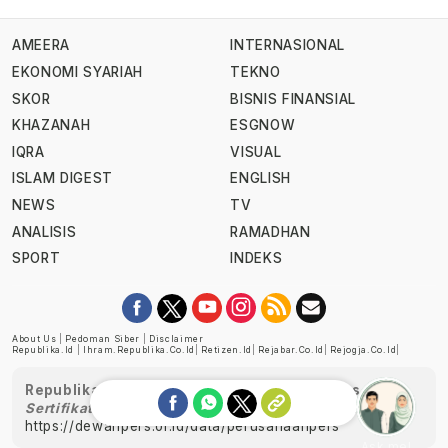
AMEERA
INTERNASIONAL
EKONOMI SYARIAH
TEKNO
SKOR
BISNIS FINANSIAL
KHAZANAH
ESGNOW
IQRA
VISUAL
ISLAM DIGEST
ENGLISH
NEWS
TV
ANALISIS
RAMADHAN
SPORT
INDEKS
About Us
|
Pedoman Siber
|
Disclaimer
Republika.id
|
Ihram.republika.co.id
|
Retizen.id
|
Rejabar.co.id
|
Rejogja.co.id
|
Republika telah diverifikasi oleh Dewan Pers
Sertifikat Nomor 1058/DP-Verifikasi/K/XII/2022
https://dewanpers.or.id/data/perusahaanpers
Ask me!