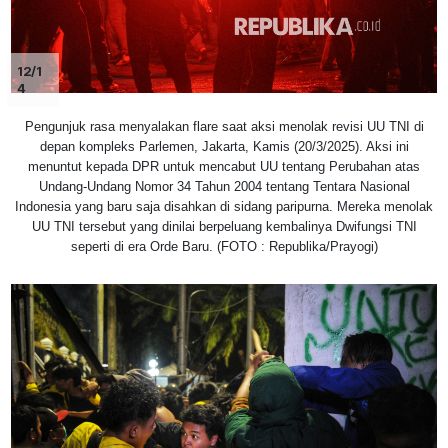
12/1
4
Pengunjuk rasa menyalakan flare saat aksi menolak revisi UU TNI di
depan kompleks Parlemen, Jakarta, Kamis (20/3/2025). Aksi ini
menuntut kepada DPR untuk mencabut UU tentang Perubahan atas
Undang-Undang Nomor 34 Tahun 2004 tentang Tentara Nasional
Indonesia yang baru saja disahkan di sidang paripurna. Mereka menolak
UU TNI tersebut yang dinilai berpeluang kembalinya Dwifungsi TNI
seperti di era Orde Baru. (FOTO : Republika/Prayogi)