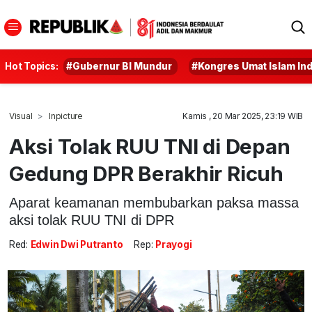
Hot Topics:
#Gubernur BI Mundur
#Kongres Umat Islam In
Visual
Inpicture
Kamis , 20 Mar 2025, 23:19 WIB
Aksi Tolak RUU TNI di Depan
Gedung DPR Berakhir Ricuh
Aparat keamanan membubarkan paksa massa
aksi tolak RUU TNI di DPR
Red:
Edwin Dwi Putranto
Rep:
Prayogi