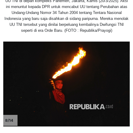
UU TNI di depan kompleks Parlemen, Jakarta, Kamis (20/3/2025). Aksi
ini menuntut kepada DPR untuk mencabut UU tentang Perubahan atas
Undang-Undang Nomor 34 Tahun 2004 tentang Tentara Nasional
Indonesia yang baru saja disahkan di sidang paripurna. Mereka menolak
UU TNI tersebut yang dinilai berpeluang kembalinya Dwifungsi TNI
seperti di era Orde Baru. (FOTO : Republika/Prayogi)
8/14