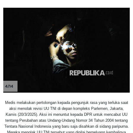
4/14
Medis melakukan pertolongan kepada pengunjuk rasa yang terluka saat
aksi menolak revisi UU TNI di depan kompleks Parlemen, Jakarta,
Kamis (20/3/2025). Aksi ini menuntut kepada DPR untuk mencabut UU
tentang Perubahan atas Undang-Undang Nomor 34 Tahun 2004 tentang
Tentara Nasional Indonesia yang baru saja disahkan di sidang paripurna.
Mereka menolak UU TNI tersebut yang dinilai berpeluang kembalinya