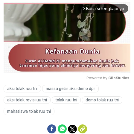
Baca selengkapnya
arrow_forward_ios
Powered by 
GliaStudios
aksi tolak ruu tni
massa gelar aksi demo dpr
Mute
aksi tolak revisi uu tni
tolak ruu tni
demo tolak ruu tni
mahasiswa tolak ruu tni