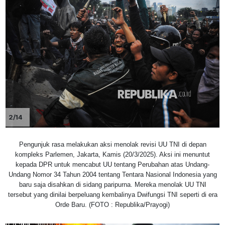
2/14
Pengunjuk rasa melakukan aksi menolak revisi UU TNI di depan
kompleks Parlemen, Jakarta, Kamis (20/3/2025). Aksi ini menuntut
kepada DPR untuk mencabut UU tentang Perubahan atas Undang-
Undang Nomor 34 Tahun 2004 tentang Tentara Nasional Indonesia yang
baru saja disahkan di sidang paripurna. Mereka menolak UU TNI
tersebut yang dinilai berpeluang kembalinya Dwifungsi TNI seperti di era
Orde Baru. (FOTO : Republika/Prayogi)