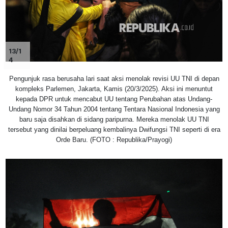
13/1
4
Pengunjuk rasa berusaha lari saat aksi menolak revisi UU TNI di depan
kompleks Parlemen, Jakarta, Kamis (20/3/2025). Aksi ini menuntut
kepada DPR untuk mencabut UU tentang Perubahan atas Undang-
Undang Nomor 34 Tahun 2004 tentang Tentara Nasional Indonesia yang
baru saja disahkan di sidang paripurna. Mereka menolak UU TNI
tersebut yang dinilai berpeluang kembalinya Dwifungsi TNI seperti di era
Orde Baru. (FOTO : Republika/Prayogi)