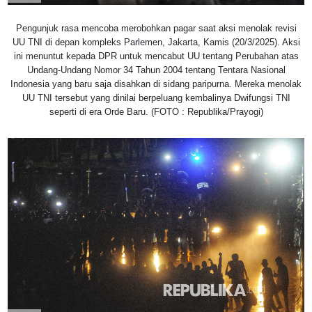
Pengunjuk rasa mencoba merobohkan pagar saat aksi menolak revisi
UU TNI di depan kompleks Parlemen, Jakarta, Kamis (20/3/2025). Aksi
ini menuntut kepada DPR untuk mencabut UU tentang Perubahan atas
Undang-Undang Nomor 34 Tahun 2004 tentang Tentara Nasional
Indonesia yang baru saja disahkan di sidang paripurna. Mereka menolak
UU TNI tersebut yang dinilai berpeluang kembalinya Dwifungsi TNI
seperti di era Orde Baru. (FOTO : Republika/Prayogi)