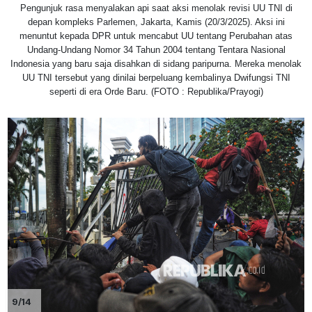
Pengunjuk rasa menyalakan api saat aksi menolak revisi UU TNI di
depan kompleks Parlemen, Jakarta, Kamis (20/3/2025). Aksi ini
menuntut kepada DPR untuk mencabut UU tentang Perubahan atas
Undang-Undang Nomor 34 Tahun 2004 tentang Tentara Nasional
Indonesia yang baru saja disahkan di sidang paripurna. Mereka menolak
UU TNI tersebut yang dinilai berpeluang kembalinya Dwifungsi TNI
seperti di era Orde Baru. (FOTO : Republika/Prayogi)
9/14