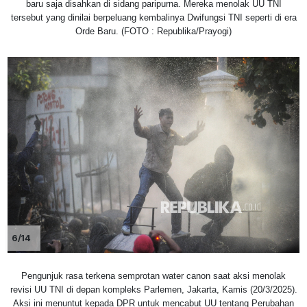
baru saja disahkan di sidang paripurna. Mereka menolak UU TNI
tersebut yang dinilai berpeluang kembalinya Dwifungsi TNI seperti di era
Orde Baru. (FOTO : Republika/Prayogi)
6/14
Pengunjuk rasa terkena semprotan water canon saat aksi menolak
revisi UU TNI di depan kompleks Parlemen, Jakarta, Kamis (20/3/2025).
Aksi ini menuntut kepada DPR untuk mencabut UU tentang Perubahan