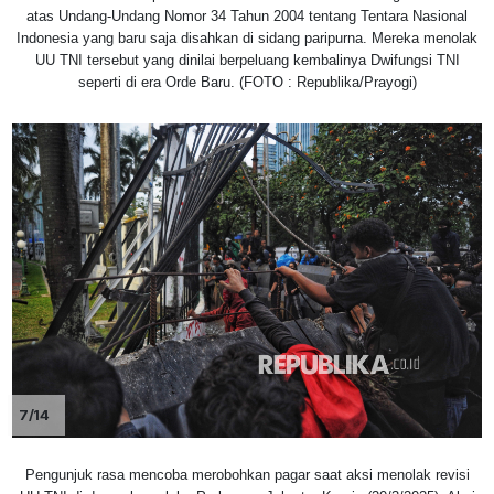
atas Undang-Undang Nomor 34 Tahun 2004 tentang Tentara Nasional
Indonesia yang baru saja disahkan di sidang paripurna. Mereka menolak
UU TNI tersebut yang dinilai berpeluang kembalinya Dwifungsi TNI
seperti di era Orde Baru. (FOTO : Republika/Prayogi)
7/14
Pengunjuk rasa mencoba merobohkan pagar saat aksi menolak revisi