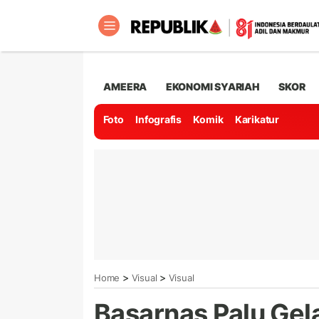
AMEERA
EKONOMI SYARIAH
SKOR
Foto
Infografis
Komik
Karikatur
>
>
Home
Visual
Visual
Basarnas Palu Gel