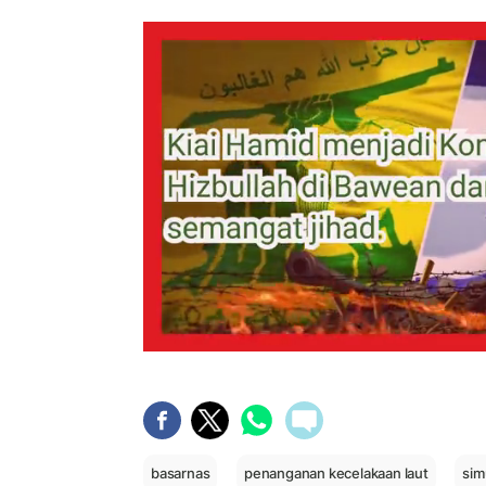
basarnas
penanganan kecelakaan laut
sim