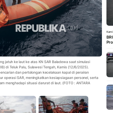
Kami
BRI
Pro
 jatuh ke laut ke atas KN SAR Baladewa saat simulasi
) di Teluk Palu, Sulawesi Tengah, Kamis (12/6/2025).
encarian dan pertolongan kecelakaan kapal di perairan
r operasi SAR, meningkatkan kesiapsiagaan personel, serta
am menghadapi situasi darurat di laut. (FOTO : ANTARA