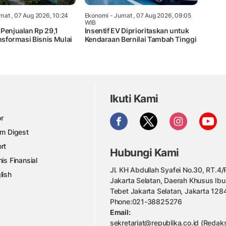
mat , 07 Aug 2026, 10:24
Ekonomi
- Jumat , 07 Aug 2026, 09:05
WIB
 Penjualan Rp 29,1
Insentif EV Diprioritaskan untuk
ansformasi Bisnis Mulai
Kendaraan Bernilai Tambah Tinggi
Ikuti Kami
r
am Digest
rt
Hubungi Kami
nis Finansial
Jl. KH Abdullah Syafei No.30, RT.4/R
lish
Jakarta Selatan, Daerah Khusus Ibu
Tebet Jakarta Selatan, Jakarta 128
Phone:021-38825276
Email:
sekretariat@republika.co.id (Redaks