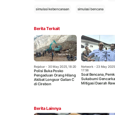
simulasi kebencanaan
simulasi bencana
Berita Terkait
Rejabar
- 30 May 2025, 18:20
Network
- 23 May 2025
17:56
Polisi Buka Posko
Soal Bencana, Pemk
Pengaduan Orang Hilang
Sukabumi Gencark
Akibat Longsor Galian C
Mitigasi Daerah Ra
di Cirebon
Berita Lainnya