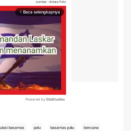
sumber : Antara Foto
Baca selengkapnya
arrow_forward_ios
Powered by 
GliaStudios
Mute
ulasi basarnas
palu
basarnas palu
bencana