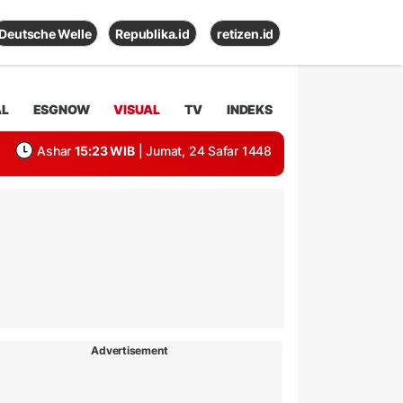
Deutsche Welle
Republika.id
retizen.id
AL
ESGNOW
VISUAL
TV
INDEKS
Ashar
15:23 WIB
| Jumat, 24 Safar 1448
Advertisement