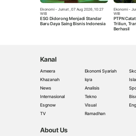
Ekonomi
- Jumat , 07 Aug 2026, 10:27
Ekonomi
- Ju
WIB
WIB
ESG Didorong Menjadi Standar
PTPN Catat
Baru Daya Saing Bisnis Indonesia
Triliun, Tr
Berhasil
Kanal
Ameera
Ekonomi Syariah
Sko
Khazanah
Iqra
Isl
News
Analisis
Spo
Internasional
Tekno
Bis
Esgnow
Visual
Eng
TV
Ramadhan
About Us