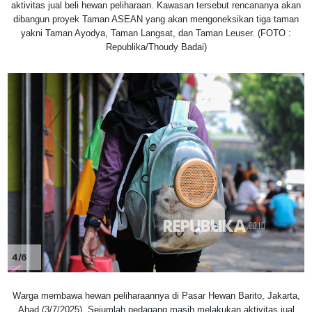
aktivitas jual beli hewan peliharaan. Kawasan tersebut rencananya akan
dibangun proyek Taman ASEAN yang akan mengoneksikan tiga taman
yakni Taman Ayodya, Taman Langsat, dan Taman Leuser. (FOTO :
Republika/Thoudy Badai)
4/6
Warga membawa hewan peliharaannya di Pasar Hewan Barito, Jakarta,
Ahad (3/7/2025). Sejumlah pedagang masih melakukan aktivitas jual