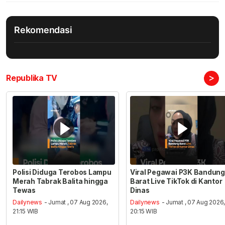
Rekomendasi
>
Republika TV
Polisi Diduga Terobos Lampu
Viral Pegawai P3K Bandung
Merah Tabrak Balita hingga
Barat Live TikTok di Kantor
Tewas
Dinas
Dailynews
- Jumat , 07 Aug 2026,
Dailynews
- Jumat , 07 Aug 2026
21:15 WIB
20:15 WIB