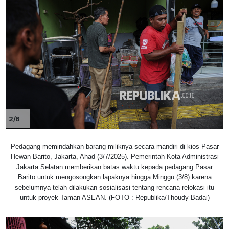
2/6
Pedagang memindahkan barang miliknya secara mandiri di kios Pasar
Hewan Barito, Jakarta, Ahad (3/7/2025). Pemerintah Kota Administrasi
Jakarta Selatan memberikan batas waktu kepada pedagang Pasar
Barito untuk mengosongkan lapaknya hingga Minggu (3/8) karena
sebelumnya telah dilakukan sosialisasi tentang rencana relokasi itu
untuk proyek Taman ASEAN. (FOTO : Republika/Thoudy Badai)