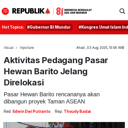
Hot Topics:
#Gubernur BI Mundur
#Kongres Umat Islam In
Visual
Inpicture
Ahad , 03 Aug 2025, 15:56 WIB
Aktivitas Pedagang Pasar
Hewan Barito Jelang
Direlokasi
Pasar Hewan Barito rencananya akan
dibangun proyek Taman ASEAN
Red:
Edwin Dwi Putranto
Rep:
Thoudy Badai