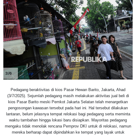
3/6
Pedagang beraktivitas di kios Pasar Hewan Barito, Jakarta, Ahad
(3/7/2025). Sejumlah pedagang masih melakukan aktivitas jual beli di
kios Pasar Barito meski Pemkot Jakarta Selatan telah menargetkan
pengosongan kawasan tersebut pada hari ini. Hal tersebut dilakukan
lantaran, belum jelasnya tempat relokasi bagi pedagang serta meminta
waktu tambahan hingga lokasi baru disiapkan. Mayoritas pedagang
mengaku tidak menolak rencana Pemprov DKI untuk di relokasi, namun
mereka berharap dapat dipindahkan ke tempat yang layak untuk