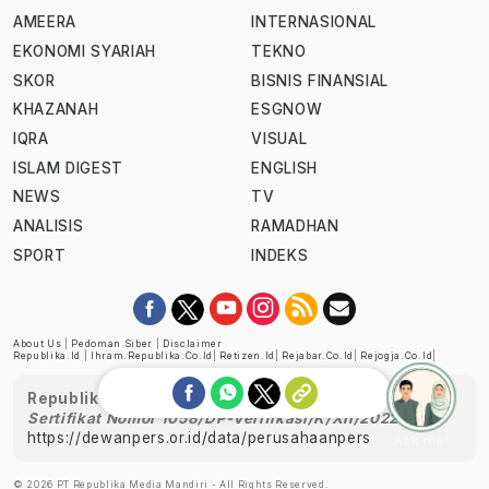
AMEERA
INTERNASIONAL
EKONOMI SYARIAH
TEKNO
SKOR
BISNIS FINANSIAL
KHAZANAH
ESGNOW
IQRA
VISUAL
ISLAM DIGEST
ENGLISH
NEWS
TV
ANALISIS
RAMADHAN
SPORT
INDEKS
About Us
|
Pedoman Siber
|
Disclaimer
Republika.id
|
Ihram.republika.co.id
|
Retizen.id
|
Rejabar.co.id
|
Rejogja.co.id
|
Republika telah diverifikasi oleh Dewan Pers
Sertifikat Nomor 1058/DP-Verifikasi/K/XII/2022
https://dewanpers.or.id/data/perusahaanpers
Ask me!
© 2026 PT Republika Media Mandiri - All Rights Reserved.