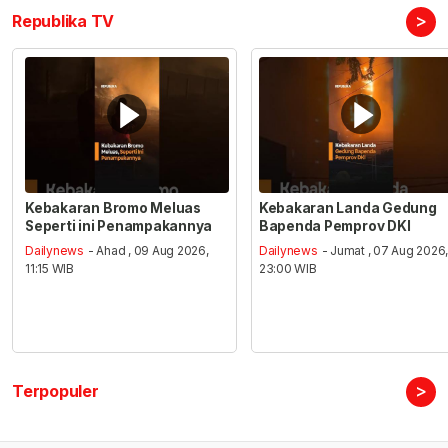
>
Republika TV
Kebakaran Bromo Meluas
Kebakaran Landa Gedung
Seperti ini Penampakannya
Bapenda Pemprov DKI
Dailynews
- Ahad , 09 Aug 2026,
Dailynews
- Jumat , 07 Aug 2026
11:15 WIB
23:00 WIB
>
Terpopuler