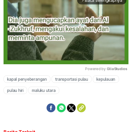
Baca selengkapnya
arrow_forward_ios
Powered by 
GliaStudios
kapal penyeberangan
transportasi pulau
kepulauan
Mute
pulau hiri
maluku utara
Berita Terkait