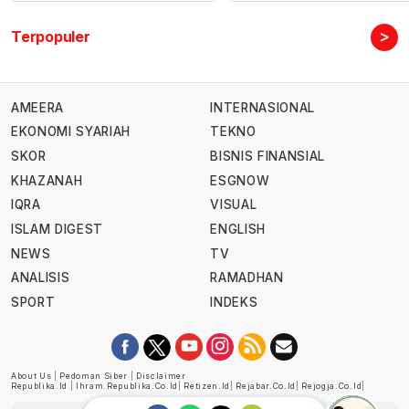
>
Terpopuler
AMEERA
INTERNASIONAL
EKONOMI SYARIAH
TEKNO
SKOR
BISNIS FINANSIAL
KHAZANAH
ESGNOW
IQRA
VISUAL
ISLAM DIGEST
ENGLISH
NEWS
TV
ANALISIS
RAMADHAN
SPORT
INDEKS
About Us
|
Pedoman Siber
|
Disclaimer
Republika.id
|
Ihram.republika.co.id
|
Retizen.id
|
Rejabar.co.id
|
Rejogja.co.id
|