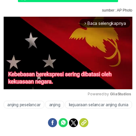
sumber : AP Photo
Baca selengkapnya
arrow_forward_ios
Powered by 
GliaStudios
anjing peselancar
anjing
kejuaraan selancar anjing dunia
Mute