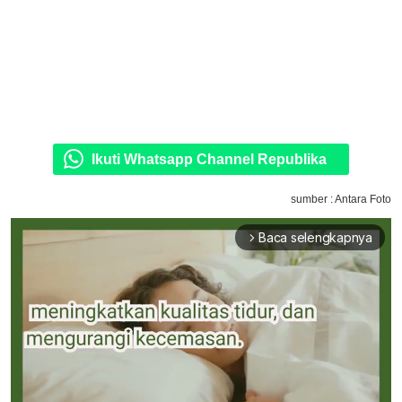
Ikuti Whatsapp Channel Republika
sumber : Antara Foto
Baca selengkapnya
arrow_forward_ios