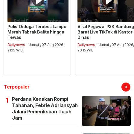
Polisi Diduga Terobos Lampu
Viral Pegawai P3K Bandung
Merah Tabrak Balita hingga
Barat Live TikTok di Kantor
Tewas
Dinas
Dailynews
- Jumat , 07 Aug 2026,
Dailynews
- Jumat , 07 Aug 2026
21:15 WIB
20:15 WIB
>
Terpopuler
Perdana Kenakan Rompi
1
Tahanan, Febrie Adriansyah
Jalani Pemeriksaan Tujuh
Jam