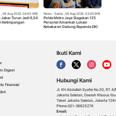
 , 08 Aug 2026, 04:00 WIB
News
- Sabtu , 08 Aug 2026, 03:45 WIB
 Jabar Turun Jadi 6,54
Polda Metro Jaya Siagakan 125
pi Ketimpangan
Personel Amankan Lokasi
Kebakaran Gedung Bapenda DKI
Ikuti Kami
r
am Digest
rt
Hubungi Kami
nis Finansial
Jl. KH Abdullah Syafei No.30, RT.4/R
lish
Jakarta Selatan, Daerah Khusus Ibu
Tebet Jakarta Selatan, Jakarta 128
Phone:021-38825276
Email: