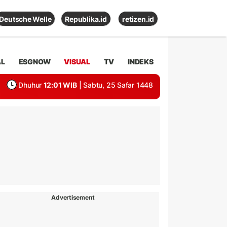
Deutsche Welle
Republika.id
retizen.id
AL
ESGNOW
VISUAL
TV
INDEKS
Dhuhur
12:01 WIB
| Sabtu, 25 Safar 1448
Advertisement