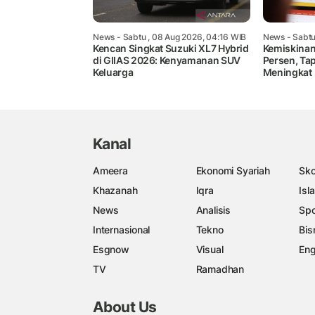
News
- Sabtu , 08 Aug 2026, 04:16 WIB
News
- Sabtu
Kencan Singkat Suzuki XL7 Hybrid
Kemiskinan
di GIIAS 2026: Kenyamanan SUV
Persen, Ta
Keluarga
Meningkat
Kanal
Ameera
Ekonomi Syariah
Sko
Khazanah
Iqra
Isl
News
Analisis
Spo
Internasional
Tekno
Bis
Esgnow
Visual
Eng
TV
Ramadhan
About Us