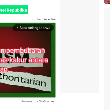
nel Republika
sumber : Republika
Baca selengkapnya
arrow_forward_ios
Powered by 
GliaStudios