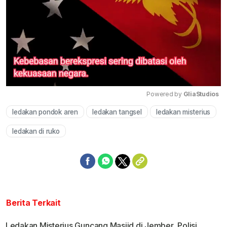
Powered by 
GliaStudios
ledakan pondok aren
ledakan tangsel
ledakan misterius
Mute
ledakan di ruko
Berita Terkait
Ledakan Misterius Guncang Masjid di Jember, Polisi