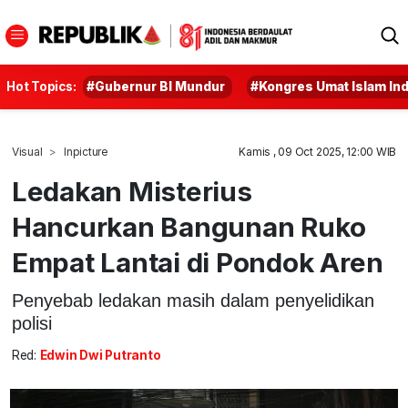
Hot Topics:
#Gubernur BI Mundur
#Kongres Umat Islam In
Visual
Inpicture
Kamis , 09 Oct 2025, 12:00 WIB
Ledakan Misterius
Hancurkan Bangunan Ruko
Empat Lantai di Pondok Aren
Penyebab ledakan masih dalam penyelidikan
polisi
Red:
Edwin Dwi Putranto