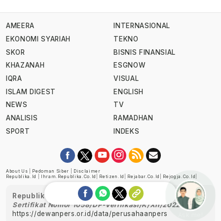
AMEERA
INTERNASIONAL
EKONOMI SYARIAH
TEKNO
SKOR
BISNIS FINANSIAL
KHAZANAH
ESGNOW
IQRA
VISUAL
ISLAM DIGEST
ENGLISH
NEWS
TV
ANALISIS
RAMADHAN
SPORT
INDEKS
About Us
|
Pedoman Siber
|
Disclaimer
Republika.id
|
Ihram.republika.co.id
|
Retizen.id
|
Rejabar.co.id
|
Rejogja.co.id
|
Republika telah diverifikasi oleh Dewan Pers
Sertifikat Nomor 1058/DP-Verifikasi/K/XII/2022
https://dewanpers.or.id/data/perusahaanpers
Ask me!