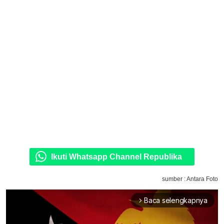
Ikuti Whatsapp Channel Republika
sumber : Antara Foto
Baca selengkapnya
arrow_forward_ios