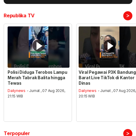
>
Republika TV
Polisi Diduga Terobos Lampu
Viral Pegawai P3K Bandung
Merah Tabrak Balita hingga
Barat Live TikTok di Kantor
Tewas
Dinas
Dailynews
- Jumat , 07 Aug 2026,
Dailynews
- Jumat , 07 Aug 2026
21:15 WIB
20:15 WIB
>
Terpopuler