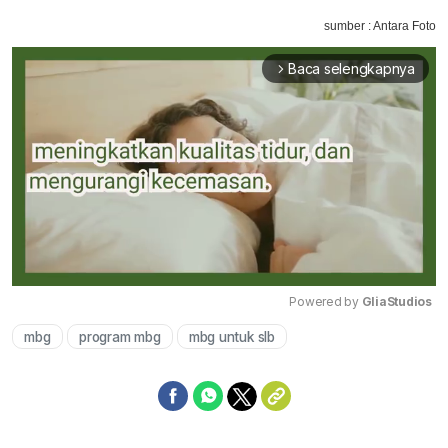
sumber : Antara Foto
Baca selengkapnya
arrow_forward_ios
Powered by 
GliaStudios
mbg
program mbg
mbg untuk slb
Mute