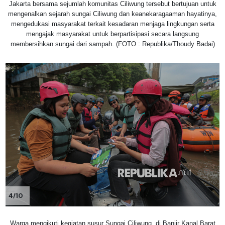
Jakarta bersama sejumlah komunitas Ciliwung tersebut bertujuan untuk
mengenalkan sejarah sungai Ciliwung dan keanekaragaaman hayatinya,
mengedukasi masyarakat terkait kesadaran menjaga lingkungan serta
mengajak masyarakat untuk berpartisipasi secara langsung
membersihkan sungai dari sampah. (FOTO : Republika/Thoudy Badai)
4/10
Warga mengikuti kegiatan susur Sungai Ciliwung, di Banjir Kanal Barat