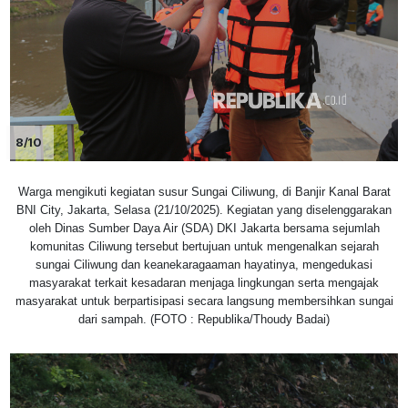
8/10
Warga mengikuti kegiatan susur Sungai Ciliwung, di Banjir Kanal Barat
BNI City, Jakarta, Selasa (21/10/2025). Kegiatan yang diselenggarakan
oleh Dinas Sumber Daya Air (SDA) DKI Jakarta bersama sejumlah
komunitas Ciliwung tersebut bertujuan untuk mengenalkan sejarah
sungai Ciliwung dan keanekaragaaman hayatinya, mengedukasi
masyarakat terkait kesadaran menjaga lingkungan serta mengajak
masyarakat untuk berpartisipasi secara langsung membersihkan sungai
dari sampah. (FOTO : Republika/Thoudy Badai)