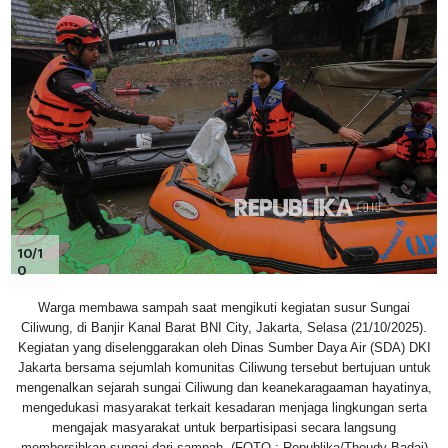
10/1
0
Warga membawa sampah saat mengikuti kegiatan susur Sungai
Ciliwung, di Banjir Kanal Barat BNI City, Jakarta, Selasa (21/10/2025).
Kegiatan yang diselenggarakan oleh Dinas Sumber Daya Air (SDA) DKI
Jakarta bersama sejumlah komunitas Ciliwung tersebut bertujuan untuk
mengenalkan sejarah sungai Ciliwung dan keanekaragaaman hayatinya,
mengedukasi masyarakat terkait kesadaran menjaga lingkungan serta
mengajak masyarakat untuk berpartisipasi secara langsung
membersihkan sungai dari sampah. (FOTO : Republika/Thoudy Badai)