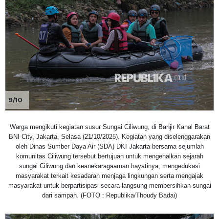
9/10
Warga mengikuti kegiatan susur Sungai Ciliwung, di Banjir Kanal Barat
BNI City, Jakarta, Selasa (21/10/2025). Kegiatan yang diselenggarakan
oleh Dinas Sumber Daya Air (SDA) DKI Jakarta bersama sejumlah
komunitas Ciliwung tersebut bertujuan untuk mengenalkan sejarah
sungai Ciliwung dan keanekaragaaman hayatinya, mengedukasi
masyarakat terkait kesadaran menjaga lingkungan serta mengajak
masyarakat untuk berpartisipasi secara langsung membersihkan sungai
dari sampah. (FOTO : Republika/Thoudy Badai)