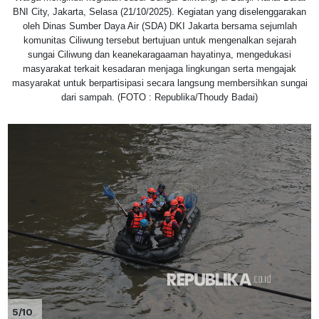
BNI City, Jakarta, Selasa (21/10/2025). Kegiatan yang diselenggarakan
oleh Dinas Sumber Daya Air (SDA) DKI Jakarta bersama sejumlah
komunitas Ciliwung tersebut bertujuan untuk mengenalkan sejarah
sungai Ciliwung dan keanekaragaaman hayatinya, mengedukasi
masyarakat terkait kesadaran menjaga lingkungan serta mengajak
masyarakat untuk berpartisipasi secara langsung membersihkan sungai
dari sampah. (FOTO : Republika/Thoudy Badai)
5/10