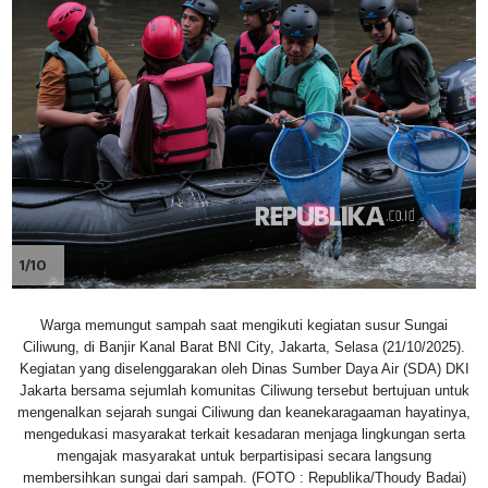
1/10
Warga memungut sampah saat mengikuti kegiatan susur Sungai
Ciliwung, di Banjir Kanal Barat BNI City, Jakarta, Selasa (21/10/2025).
Kegiatan yang diselenggarakan oleh Dinas Sumber Daya Air (SDA) DKI
Jakarta bersama sejumlah komunitas Ciliwung tersebut bertujuan untuk
mengenalkan sejarah sungai Ciliwung dan keanekaragaaman hayatinya,
mengedukasi masyarakat terkait kesadaran menjaga lingkungan serta
mengajak masyarakat untuk berpartisipasi secara langsung
membersihkan sungai dari sampah. (FOTO : Republika/Thoudy Badai)