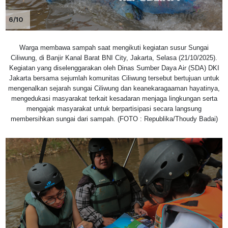
6/10
Warga membawa sampah saat mengikuti kegiatan susur Sungai
Ciliwung, di Banjir Kanal Barat BNI City, Jakarta, Selasa (21/10/2025).
Kegiatan yang diselenggarakan oleh Dinas Sumber Daya Air (SDA) DKI
Jakarta bersama sejumlah komunitas Ciliwung tersebut bertujuan untuk
mengenalkan sejarah sungai Ciliwung dan keanekaragaaman hayatinya,
mengedukasi masyarakat terkait kesadaran menjaga lingkungan serta
mengajak masyarakat untuk berpartisipasi secara langsung
membersihkan sungai dari sampah. (FOTO : Republika/Thoudy Badai)