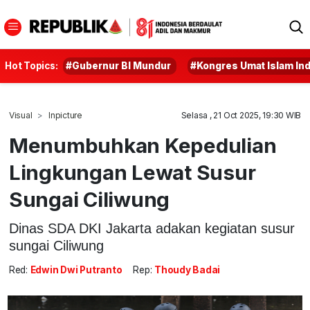
Hot Topics:
#Gubernur BI Mundur
#Kongres Umat Islam In
Visual
Inpicture
Selasa , 21 Oct 2025, 19:30 WIB
Menumbuhkan Kepedulian
Lingkungan Lewat Susur
Sungai Ciliwung
Dinas SDA DKI Jakarta adakan kegiatan susur
sungai Ciliwung
Red:
Edwin Dwi Putranto
Rep:
Thoudy Badai