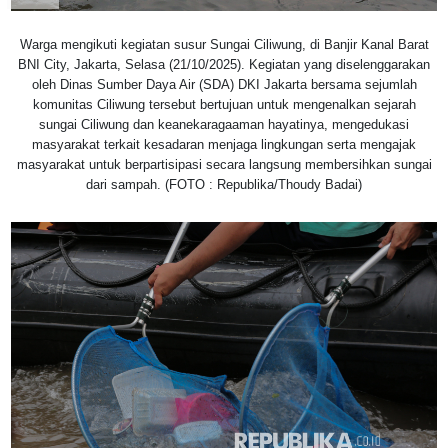
Warga mengikuti kegiatan susur Sungai Ciliwung, di Banjir Kanal Barat
BNI City, Jakarta, Selasa (21/10/2025). Kegiatan yang diselenggarakan
oleh Dinas Sumber Daya Air (SDA) DKI Jakarta bersama sejumlah
komunitas Ciliwung tersebut bertujuan untuk mengenalkan sejarah
sungai Ciliwung dan keanekaragaaman hayatinya, mengedukasi
masyarakat terkait kesadaran menjaga lingkungan serta mengajak
masyarakat untuk berpartisipasi secara langsung membersihkan sungai
dari sampah. (FOTO : Republika/Thoudy Badai)