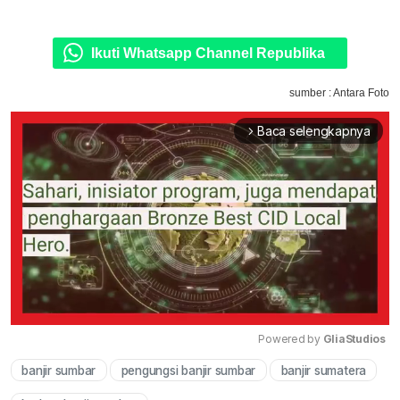
Ikuti Whatsapp Channel Republika
sumber : Antara Foto
Baca selengkapnya
arrow_forward_ios
Powered by 
GliaStudios
banjir sumbar
pengungsi banjir sumbar
banjir sumatera
Mute