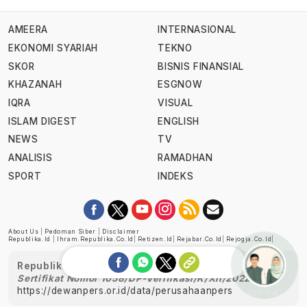
AMEERA
INTERNASIONAL
EKONOMI SYARIAH
TEKNO
SKOR
BISNIS FINANSIAL
KHAZANAH
ESGNOW
IQRA
VISUAL
ISLAM DIGEST
ENGLISH
NEWS
TV
ANALISIS
RAMADHAN
SPORT
INDEKS
About Us
|
Pedoman Siber
|
Disclaimer
Republika.id
|
Ihram.republika.co.id
|
Retizen.id
|
Rejabar.co.id
|
Rejogja.co.id
|
Republika telah diverifikasi oleh Dewan Pers
Sertifikat Nomor 1058/DP-Verifikasi/K/XII/2022
https://dewanpers.or.id/data/perusahaanpers
Ask me!