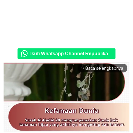
Ikuti Whatsapp Channel Republika
Baca selengkapnya
arrow_forward_ios