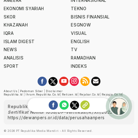
AMEERA
INTERNASIONAL
EKONOMI SYARIAH
TEKNO
SKOR
BISNIS FINANSIAL
KHAZANAH
ESGNOW
IQRA
VISUAL
ISLAM DIGEST
ENGLISH
NEWS
TV
ANALISIS
RAMADHAN
SPORT
INDEKS
About Us
|
Pedoman Siber
|
Disclaimer
Republika.id
|
Ihram.republika.co.id
|
Retizen.id
|
Rejabar.co.id
|
Rejogja.co.id
|
Republika telah diverifikasi oleh Dewan Pers
Sertifikat Nomor 1058/DP-Verifikasi/K/XII/2022
https://dewanpers.or.id/data/perusahaanpers
Ask me!
© 2026 PT Republika Media Mandiri - All Rights Reserved.