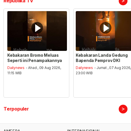
>
Republika TV
Kebakaran Bromo Meluas
Kebakaran Landa Gedung
Seperti ini Penampakannya
Bapenda Pemprov DKI
Dailynews
- Ahad , 09 Aug 2026,
Dailynews
- Jumat , 07 Aug 2026
11:15 WIB
23:00 WIB
>
Terpopuler