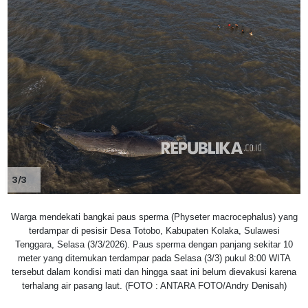
3/3
Warga mendekati bangkai paus sperma (Physeter macrocephalus) yang
terdampar di pesisir Desa Totobo, Kabupaten Kolaka, Sulawesi
Tenggara, Selasa (3/3/2026). Paus sperma dengan panjang sekitar 10
meter yang ditemukan terdampar pada Selasa (3/3) pukul 8:00 WITA
tersebut dalam kondisi mati dan hingga saat ini belum dievakusi karena
terhalang air pasang laut. (FOTO : ANTARA FOTO/Andry Denisah)