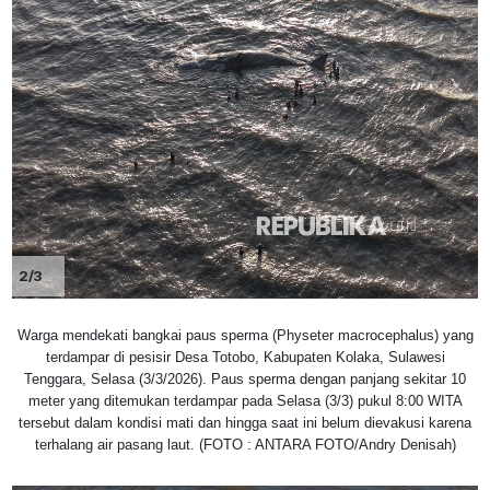
2/3
Warga mendekati bangkai paus sperma (Physeter macrocephalus) yang
terdampar di pesisir Desa Totobo, Kabupaten Kolaka, Sulawesi
Tenggara, Selasa (3/3/2026). Paus sperma dengan panjang sekitar 10
meter yang ditemukan terdampar pada Selasa (3/3) pukul 8:00 WITA
tersebut dalam kondisi mati dan hingga saat ini belum dievakusi karena
terhalang air pasang laut. (FOTO : ANTARA FOTO/Andry Denisah)