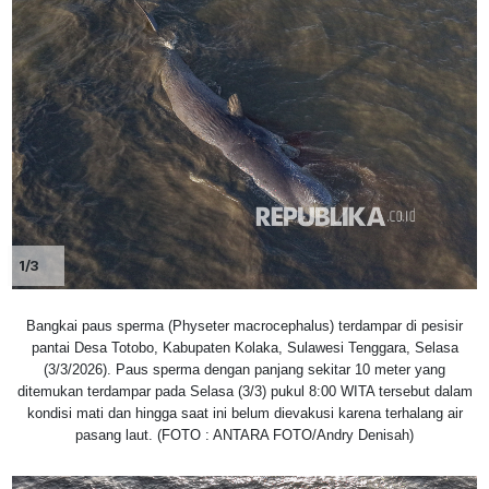
1/3
Bangkai paus sperma (Physeter macrocephalus) terdampar di pesisir
pantai Desa Totobo, Kabupaten Kolaka, Sulawesi Tenggara, Selasa
(3/3/2026). Paus sperma dengan panjang sekitar 10 meter yang
ditemukan terdampar pada Selasa (3/3) pukul 8:00 WITA tersebut dalam
kondisi mati dan hingga saat ini belum dievakusi karena terhalang air
pasang laut. (FOTO : ANTARA FOTO/Andry Denisah)