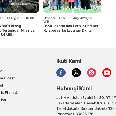
ad , 09 Aug 2026, 16:00
Ekonomi
- Ahad , 09 Aug 2026, 15:30
WIB
14.890 Barang
Bank Jakarta dan Persija Perluas
Tertinggal, Nilainya
Kolaborasi ke Layanan Digital
84 Miliar
Ikuti Kami
r
am Digest
rt
Hubungi Kami
nis Finansial
Jl. KH Abdullah Syafei No.30, RT.4/R
lish
Jakarta Selatan, Daerah Khusus Ibu
Tebet Jakarta Selatan, Jakarta 128
Phone:021-38825276