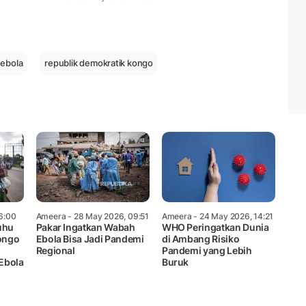
Mute
 ebola
republik demokratik kongo
6:00
Ameera
- 28 May 2026, 09:51
Ameera
- 24 May 2026, 14:21
uhu
Pakar Ingatkan Wabah
WHO Peringatkan Dunia
Kongo
Ebola Bisa Jadi Pandemi
di Ambang Risiko
Regional
Pandemi yang Lebih
Ebola
Buruk