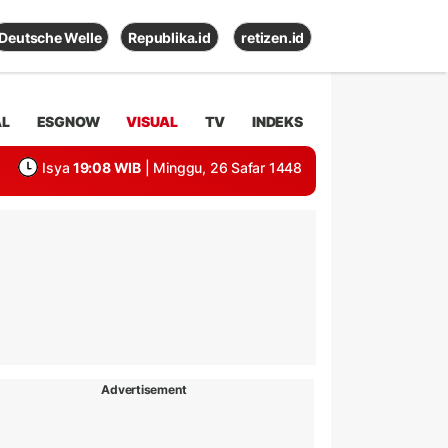
Deutsche Welle
Republika.id
retizen.id
AL
ESGNOW
VISUAL
TV
INDEKS
Isya
19:08 WIB
| Minggu, 26 Safar 1448
Advertisement