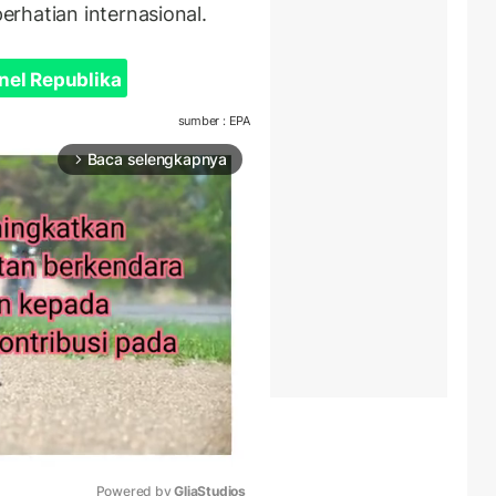
rhatian internasional.
nel Republika
sumber : EPA
Baca selengkapnya
arrow_forward_ios
Powered by 
GliaStudios