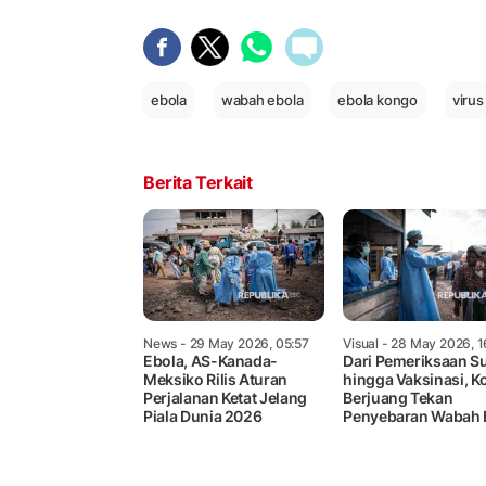
ebola
wabah ebola
ebola kongo
virus
Berita Terkait
News
- 29 May 2026, 05:57
Visual
- 28 May 2026, 1
Ebola, AS-Kanada-
Dari Pemeriksaan S
Meksiko Rilis Aturan
hingga Vaksinasi, 
Perjalanan Ketat Jelang
Berjuang Tekan
Piala Dunia 2026
Penyebaran Wabah 