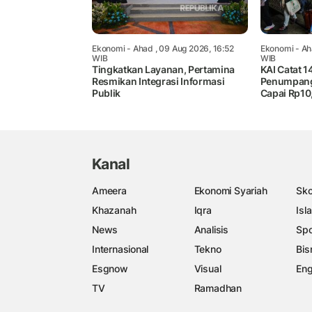
Ekonomi
- Ahad , 09 Aug 2026, 16:52
Ekonomi
- Ah
WIB
WIB
Tingkatkan Layanan, Pertamina
KAI Catat 
Resmikan Integrasi Informasi
Penumpang 
Publik
Capai Rp10,
Kanal
Ameera
Ekonomi Syariah
Sko
Khazanah
Iqra
Isl
News
Analisis
Spo
Internasional
Tekno
Bis
Esgnow
Visual
Eng
TV
Ramadhan