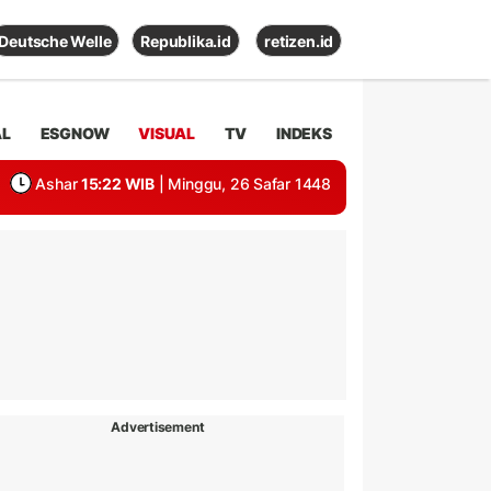
Deutsche Welle
Republika.id
retizen.id
AL
ESGNOW
VISUAL
TV
INDEKS
Ashar
15:22 WIB
| Minggu, 26 Safar 1448
Advertisement