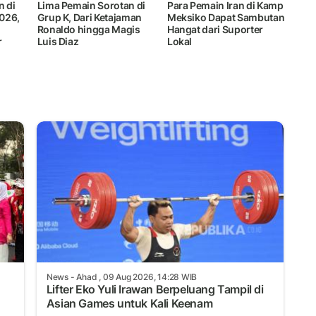
n di
Lima Pemain Sorotan di
Para Pemain Iran di Kamp
2026,
Grup K, Dari Ketajaman
Meksiko Dapat Sambutan
Ronaldo hingga Magis
Hangat dari Suporter
r
Luis Diaz
Lokal
News
- Ahad , 09 Aug 2026, 14:28 WIB
Lifter Eko Yuli Irawan Berpeluang Tampil di
Asian Games untuk Kali Keenam