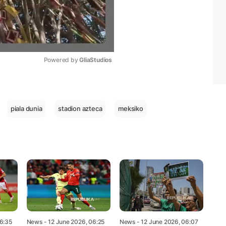
Powered by 
GliaStudios
Mute
piala dunia
stadion azteca
meksiko
06:35
News
- 12 June 2026, 06:25
News
- 12 June 2026, 06:07