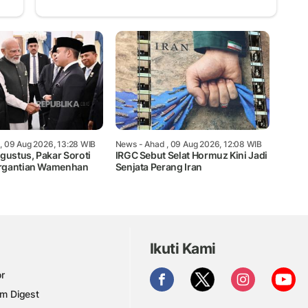
, 09 Aug 2026, 13:28 WIB
News
- Ahad , 09 Aug 2026, 12:08 WIB
gustus, Pakar Soroti
IRGC Sebut Selat Hormuz Kini Jadi
rgantian Wamenhan
Senjata Perang Iran
Ikuti Kami
r
am Digest