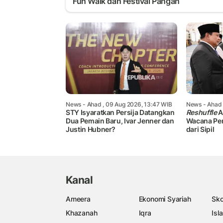
Fun Walk dan Festival Pangan
News
- Ahad , 09 Aug 2026, 13:47 WIB
News
- Ahad 
STY Isyaratkan Persija Datangkan
Reshuffle
A
Dua Pemain Baru, Ivar Jenner dan
Wacana Pe
Justin Hubner?
dari Sipil
Kanal
Ameera
Ekonomi Syariah
Sko
Khazanah
Iqra
Isl