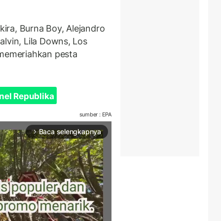
akira, Burna Boy, Alejandro
lvin, Lila Downs, Los
 memeriahkan pesta
nel Republika
sumber : EPA
Baca selengkapnya
arrow_forward_ios