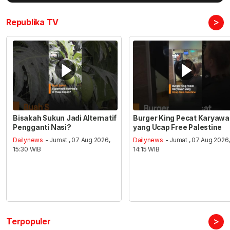
>
Republika TV
Bisakah Sukun Jadi Alternatif
Burger King Pecat Karyaw
Pengganti Nasi?
yang Ucap Free Palestine
Dailynews
- Jumat , 07 Aug 2026,
Dailynews
- Jumat , 07 Aug 2026
15:30 WIB
14:15 WIB
>
Terpopuler