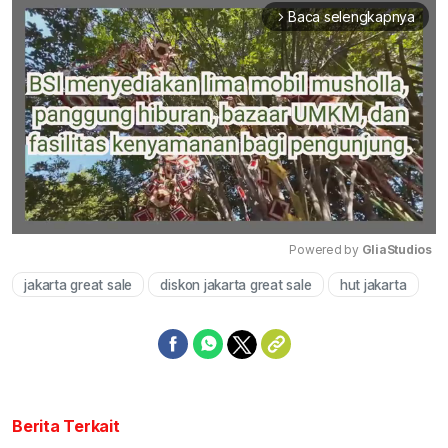
Baca selengkapnya
arrow_forward_ios
Powered by 
GliaStudios
jakarta great sale
diskon jakarta great sale
hut jakarta
Mute
Berita Terkait