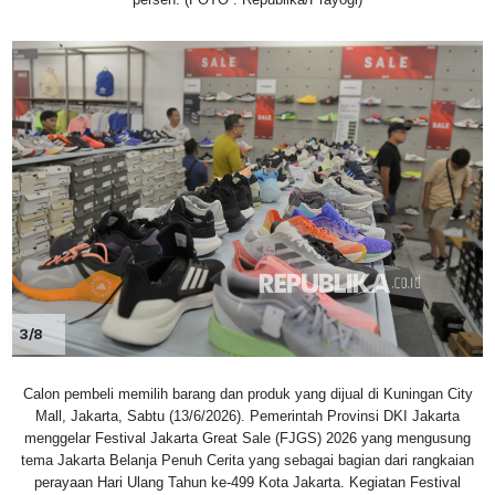
3/8
Calon pembeli memilih barang dan produk yang dijual di Kuningan City
Mall, Jakarta, Sabtu (13/6/2026). Pemerintah Provinsi DKI Jakarta
menggelar Festival Jakarta Great Sale (FJGS) 2026 yang mengusung
tema Jakarta Belanja Penuh Cerita yang sebagai bagian dari rangkaian
perayaan Hari Ulang Tahun ke-499 Kota Jakarta. Kegiatan Festival